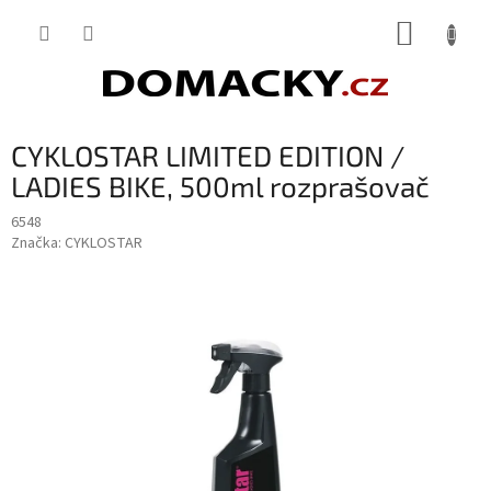
Přejít
NÁKUP
na
obsah
KOŠÍK
CYKLOSTAR LIMITED EDITION /
LADIES BIKE, 500ml rozprašovač
6548
Značka:
CYKLOSTAR