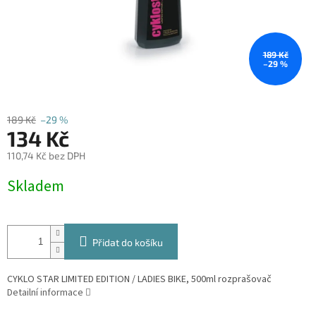
189 Kč
–29 %
189 Kč
–29 %
134 Kč
110,74 Kč bez DPH
Měrná
Skladem
cena:
Přidat do košíku
CYKLO STAR LIMITED EDITION / LADIES BIKE, 500ml rozprašovač
Detailní informace