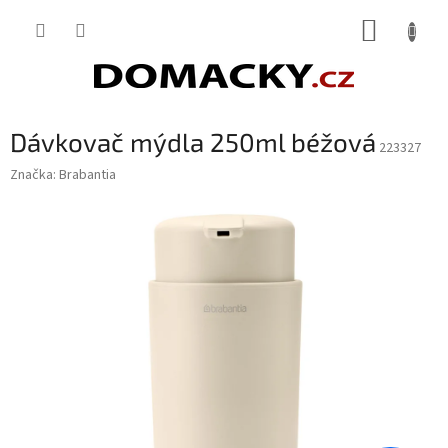
Přejít
NÁKUP
na
obsah
KOŠÍK
Dávkovač mýdla 250ml béžová
223327
Značka:
Brabantia