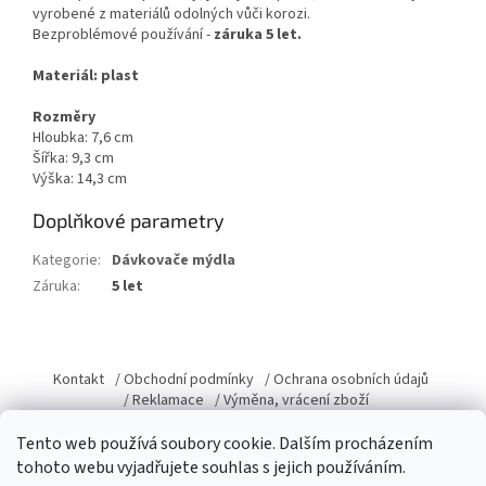
vyrobené z materiálů odolných vůči korozi.
Bezproblémové používání -
záruka 5 let.
Materiál: plast
Rozměry
Hloubka: 7,6 cm
Šířka: 9,3 cm
Výška: 14,3 cm
Doplňkové parametry
Kategorie
:
Dávkovače mýdla
Záruka
:
5 let
Z
á
Kontakt
/ Obchodní podmínky
/ Ochrana osobních údajů
p
/ Reklamace
/ Výměna, vrácení zboží
a
Tento web používá soubory cookie. Dalším procházením
t
tohoto webu vyjadřujete souhlas s jejich používáním.
í