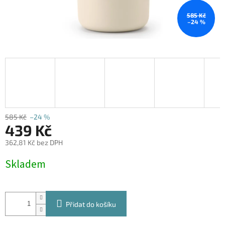
585 Kč
–24 %
585 Kč
–24 %
439 Kč
362,81 Kč bez DPH
Měrná
Skladem
cena:
Přidat do košíku