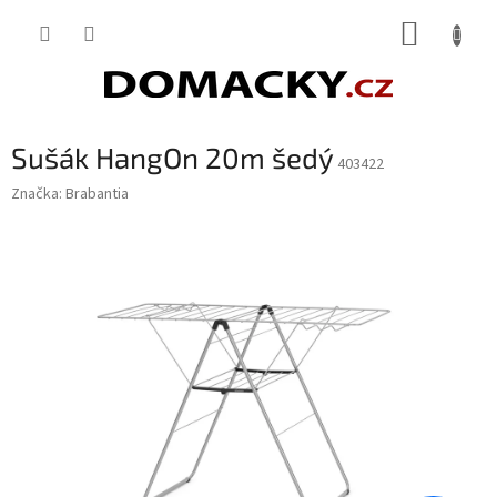
Přejít
NÁKUP
na
obsah
KOŠÍK
Sušák HangOn 20m šedý
403422
Značka:
Brabantia