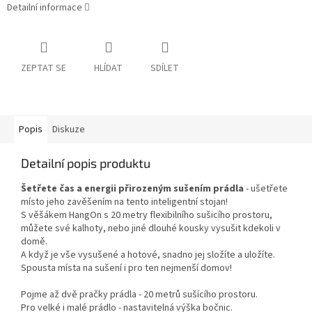
Detailní informace
ZEPTAT SE
HLÍDAT
SDÍLET
Popis
Diskuze
Detailní popis produktu
Šetřete čas a energii přirozeným sušením prádla
- ušetřete
místo jeho zavěšením na tento inteligentní stojan!
S věšákem HangOn s 20 metry flexibilního sušicího prostoru,
můžete své kalhoty, nebo jiné dlouhé kousky vysušit kdekoli v
domě.
A když je vše vysušené a hotové, snadno jej složíte a uložíte.
Spousta místa na sušení i pro ten nejmenší domov!
Pojme až dvě pračky prádla - 20 metrů sušícího prostoru.
Pro velké i malé prádlo - nastavitelná výška bočnic.