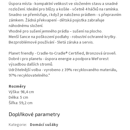
Úspora místa - kompaktní velikost ve složeném stavu a snadné
rozložení. Ideální pro blůzy a košile - včetně 4 háčků na ramínka.
Snadno se přemísťuje, i když je naloženo prádlem - s přepravním
zámkem. Žádná překvapení - dětská pojistka zabraňuje
náhodnému složení.
Vhodné pro sušení jemného prádla – sušení na plocho.
Menší šance na poškození podlahy - robustní ochranné krytky.
Bezproblémové používání - 5letá záruka a servis.
Planet friendly - Cradle-to-Cradle® Certified, Bronzová úroveň.
Dobré i pro planetu - úspora energie a podpora WeForest
výsadbou dalších stromů.
Udržitelnější volba - vyrobeno z 39% recyklovaného materiálu,
97% recyklovatelného."
Rozměry
Výška: 98,4 cm
Délka: 5 cm
Šířka: 59,2 cm
Doplňkové parametry
Kategorie
:
Domácí sušáky