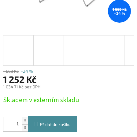
1 669 Kč
–24 %
1 669 Kč
–24 %
1 252 Kč
1 034,71 Kč bez DPH
Měrná
Skladem v externím skladu
cena:
Přidat do košíku