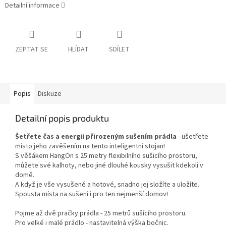
Detailní informace
ZEPTAT SE
HLÍDAT
SDÍLET
Popis
Diskuze
Detailní popis produktu
Šetřete čas a energii přirozeným sušením prádla
- ušetřete
místo jeho zavěšením na tento inteligentní stojan!
S věšákem HangOn s 25 metry flexibilního sušicího prostoru,
můžete své kalhoty, nebo jiné dlouhé kousky vysušit kdekoli v
domě.
A když je vše vysušené a hotové, snadno jej složíte a uložíte.
Spousta místa na sušení i pro ten nejmenší domov!
Pojme až dvě pračky prádla - 25 metrů sušícího prostoru.
Pro velké i malé prádlo - nastavitelná výška bočnic.