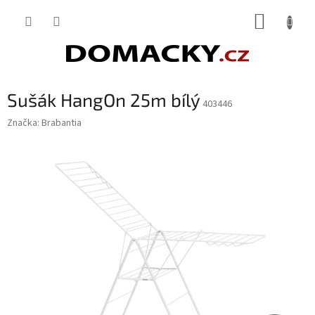
Přejít
NÁKUP
na
obsah
KOŠÍK
Sušák HangOn 25m bílý
403446
Značka:
Brabantia