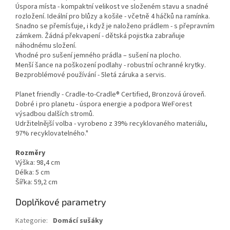
Úspora místa - kompaktní velikost ve složeném stavu a snadné
rozložení. Ideální pro blůzy a košile - včetně 4 háčků na ramínka.
Snadno se přemísťuje, i když je naloženo prádlem - s přepravním
zámkem. Žádná překvapení - dětská pojistka zabraňuje
náhodnému složení.
Vhodné pro sušení jemného prádla – sušení na plocho.
Menší šance na poškození podlahy - robustní ochranné krytky.
Bezproblémové používání - 5letá záruka a servis.
Planet friendly - Cradle-to-Cradle® Certified, Bronzová úroveň.
Dobré i pro planetu - úspora energie a podpora WeForest
výsadbou dalších stromů.
Udržitelnější volba - vyrobeno z 39% recyklovaného materiálu,
97% recyklovatelného."
Rozměry
Výška: 98,4 cm
Délka: 5 cm
Šířka: 59,2 cm
Doplňkové parametry
Kategorie
:
Domácí sušáky