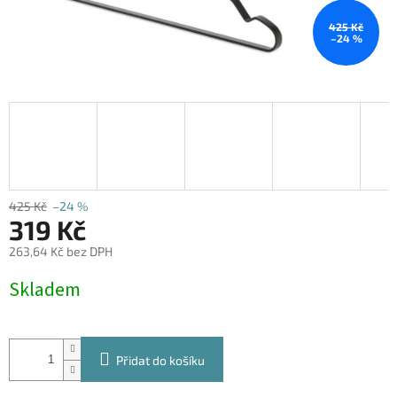
425 Kč
–24 %
425 Kč
–24 %
319 Kč
263,64 Kč bez DPH
Měrná
Skladem
cena:
Přidat do košíku