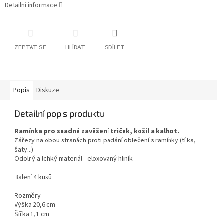
Detailní informace
ZEPTAT SE
HLÍDAT
SDÍLET
Popis
Diskuze
Detailní popis produktu
Ramínka pro snadné zavěšení triček, košil a kalhot.
Zářezy na obou stranách proti padání oblečení s ramínky (tílka,
šaty...)
Odolný a lehký materiál - eloxovaný hliník
Balení 4 kusů
Rozměry
Výška 20,6 cm
Šířka 1,1 cm