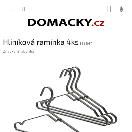
Přejít
NÁKUP
na
obsah
KOŠÍK
Hliníková ramínka 4ks
118647
Značka:
Brabantia