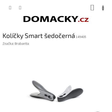
Přejít
NÁKUP
na
obsah
KOŠÍK
Kolíčky Smart šedočerná
149405
Značka:
Brabantia