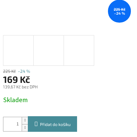
225 Kč
–24 %
225 Kč
–24 %
169 Kč
139,67 Kč bez DPH
Měrná
Skladem
cena:
Přidat do košíku