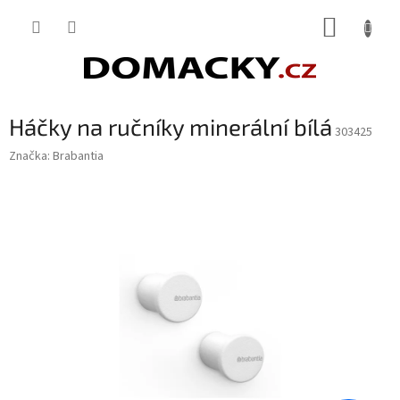
Přejít
NÁKUP
na
obsah
KOŠÍK
Háčky na ručníky minerální bílá
303425
Značka:
Brabantia