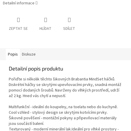
Detailní informace
ZEPTAT SE
HLÍDAT
SDÍLET
Popis
Diskuze
Detailní popis produktu
Pořiďte si několik těchto šikovných Brabantia MindSet háčků.
Diskrétní háčky se skrytými upevňovacími prvky, snadná montáž
pomocí dodaných šroubů. Navrženy do vlhkých prostředí, udrží
až 2 kg. Hned vás chytí a nepustí.
Multifunkční - ideální do koupelny, na toelatu nebo do kuchyně.
Cool vzhled - stylový design se skrytými kotvícími prvky.
Šikovné pověšení - montážní pokyny a připevňovací materiály
jsou součástí balení.
Texturovaný - moderní minerální lak.Ideální pro vlhké prostory -