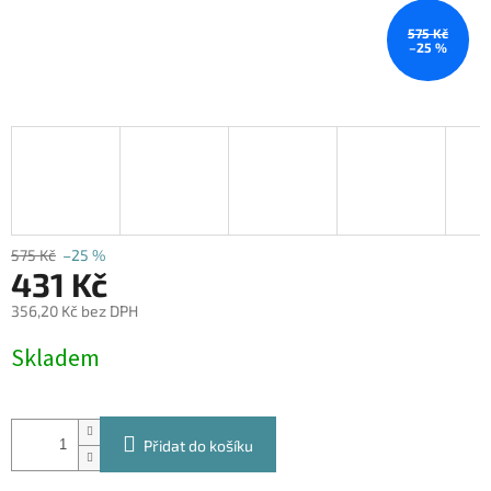
575 Kč
–25 %
575 Kč
–25 %
431 Kč
356,20 Kč bez DPH
Měrná
Skladem
cena:
Přidat do košíku