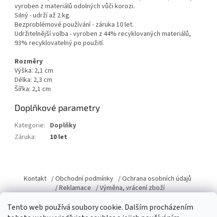
vyroben z materiálů odolných vůči korozi.
Silný - udrží až 2 kg.
Bezproblémové používání - záruka 10 let.
Udržitelnější volba - vyroben z 44% recyklovaných materiálů,
93% recyklovatelný po použití.
Rozměry
Výška: 2,1 cm
Délka: 2,3 cm
Šířka: 2,1 cm
Doplňkové parametry
Kategorie
:
Doplňky
Záruka
:
10 let
Z
á
Kontakt
/ Obchodní podmínky
/ Ochrana osobních údajů
p
/ Reklamace
/ Výměna, vrácení zboží
a
Tento web používá soubory cookie. Dalším procházením
t