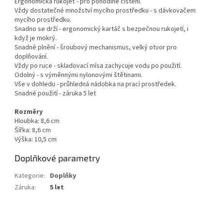
Ergonomická rukojeť - pro pohodlné čištění.
Vždy dostatečné množství mycího prostředku - s dávkovačem
mycího prostředku.
Snadno se drží - ergonomický kartáč s bezpečnou rukojetí, i
když je mokrý.
Snadné plnění - šroubový mechanismus, velký otvor pro
doplňování.
Vždy po ruce - skladovací mísa zachycuje vodu po použití.
Odolný - s výměnnými nylonovými štětinami.
Vše v dohledu - průhledná nádobka na prací prostředek.
Snadné použití - záruka 5 let
Rozměry
Hloubka: 8,6 cm
Šířka: 8,6 cm
Výška: 10,5 cm
Doplňkové parametry
Kategorie
:
Doplňky
Záruka
:
5 let
Z