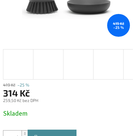
419 Kč
–25 %
419 Kč
–25 %
314 Kč
259,50 Kč bez DPH
Měrná
Skladem
cena: