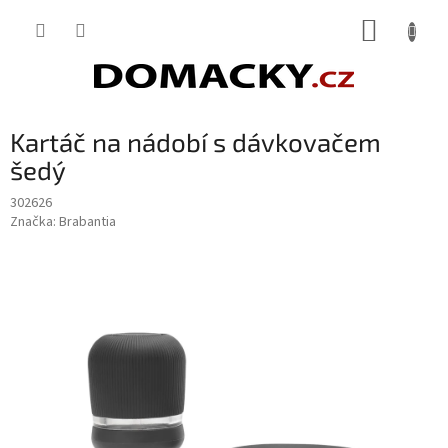
Přejít
NÁKUP
na
obsah
KOŠÍK
Kartáč na nádobí s dávkovačem
šedý
302626
Značka:
Brabantia