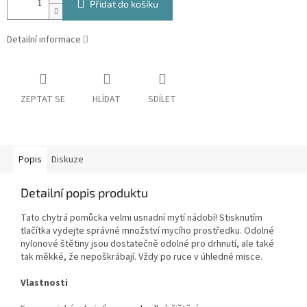
Přidat do košíku
Detailní informace
ZEPTAT SE
HLÍDAT
SDÍLET
Popis
Diskuze
Detailní popis produktu
Tato chytrá pomůcka velmi usnadní mytí nádobí! Stisknutím
tlačítka vydejte správné množství mycího prostředku. Odolné
nylonové štětiny jsou dostatečně odolné pro drhnutí, ale také
tak měkké, že nepoškrábají. Vždy po ruce v úhledné misce.
Vlastnosti