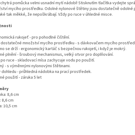
 chytrá pomůcka velmi usnadní mytí nádobí! Stisknutím tlačítka vydejte spr
ství mycího prostředku. Odolné nylonové štětiny jsou dostatečně odolné p
také tak měkké, že nepoškrábají. Vždy po ruce v úhledné misce.
tnosti
nomická rukojeť - pro pohodlné čištění.
 dostatečné množství mycího prostředku - s dávkovačem mycího prostřed
no se drží - ergonomický kartáč s bezpečnou rukojetí, i když je mokrý.
né plnění - šroubový mechanismus, velký otvor pro doplňování.
 po ruce - skladovací mísa zachycuje vodu po použití.
ný - s výměnnými nylonovými štětinami.
v dohledu - průhledná nádobka na prací prostředek.
é použití - záruka 5 let
měry
bka: 8,6 cm
: 8,6 cm
a: 10,5 cm