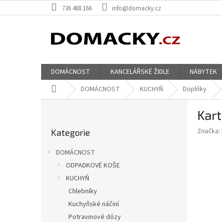
Přejít
736 488 166
info@domacky.cz
na
obsah
DOMÁCNOST
KANCELÁŘSKÉ ŽIDLE
NÁBYTEK
Domů
DOMÁCNOST
KUCHYŇ
Doplňky
P
Kart
o
Přeskočit
s
Značka:
Kategorie
kategorie
t
r
DOMÁCNOST
a
ODPADKOVÉ KOŠE
n
KUCHYŇ
n
í
Chlebníky
p
Kuchyňské náčiní
a
Potravinové dózy