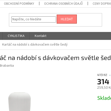
OBCHODNÍ PODMÍNKY
OCHRANA OSOBNÍCH ÚDAJŮ
CENY DOPRA
HLEDAT
CYKLISTIKA
Kontakt
Kartáč na nádobí s dávkovačem světle šedý
áč na nádobí s dávkovačem světle še
Brabantia
419 Kč
–
314
259,50 K
Měrná
Skla
cena: