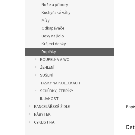
n
Nože a příbory
e
Kuchyňské váhy
l
Mísy
Odkapávače
Boxy na jídlo
Krájecí desky
Doplňky
KOUPELNA A WC
ŽEHLENÍ
SUŠENÍ
TAŠKY NA KOLEČKÁCH
SCHŮDKY, ŽEBŘÍKY
II. JAKOST
KANCELÁŘSKÉ ŽIDLE
Popi
NÁBYTEK
CYKLISTIKA
Det