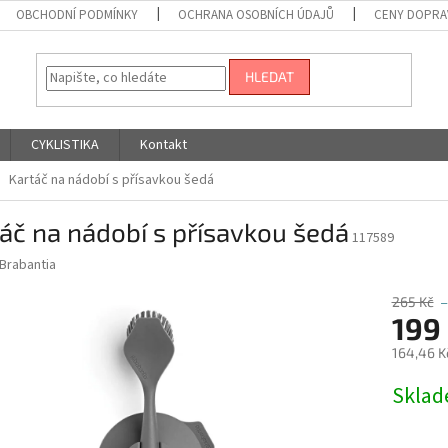
OBCHODNÍ PODMÍNKY
OCHRANA OSOBNÍCH ÚDAJŮ
CENY DOPRA
HLEDAT
CYKLISTIKA
Kontakt
Kartáč na nádobí s přísavkou šedá
áč na nádobí s přísavkou šedá
117589
Brabantia
265 Kč
199
164,46 K
Měrná
Skla
cena: