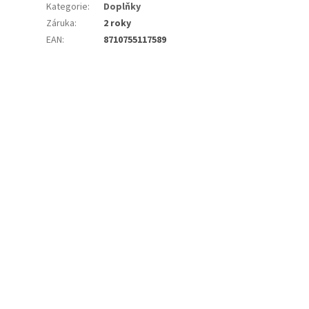
Kategorie
:
Doplňky
Záruka
:
2 roky
EAN
:
8710755117589