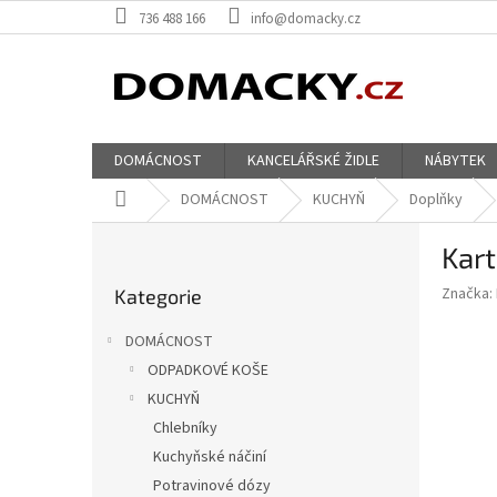
Přejít
736 488 166
info@domacky.cz
na
obsah
DOMÁCNOST
KANCELÁŘSKÉ ŽIDLE
NÁBYTEK
Domů
DOMÁCNOST
KUCHYŇ
Doplňky
P
Kart
o
Přeskočit
s
Značka:
Kategorie
kategorie
t
r
DOMÁCNOST
a
ODPADKOVÉ KOŠE
n
KUCHYŇ
n
í
Chlebníky
p
Kuchyňské náčiní
a
Potravinové dózy