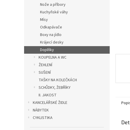
n
Nože a příbory
e
Kuchyňské váhy
l
Mísy
Odkapávače
Boxy na jídlo
Krájecí desky
Doplňky
KOUPELNA A WC
ŽEHLENÍ
SUŠENÍ
TAŠKY NA KOLEČKÁCH
SCHŮDKY, ŽEBŘÍKY
II. JAKOST
KANCELÁŘSKÉ ŽIDLE
Popi
NÁBYTEK
CYKLISTIKA
Det