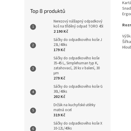
Kart
Snad
Top 8 produktů
Ergo
Nerezový nášlapný odpadkový
Roz
koš na tříděný odpad TORO 45l
2 190 Kč
Výšk
Sáčky do odpadkového koše J
Šířk
23L/40ks
Hlou
179 Kč
Sáčky do odpadkového koše
35-45 L, Simplehuman typ K,
zatahovací, 20 ks v balení, 30
µm
279 Kč
Sáčky do odpadkového koše G
30L/40ks
202 Kč
Držák na kuchyňské utěrky
matná ocel
319 Kč
Sáčky do odpadkového koše X
10-12L/40ks