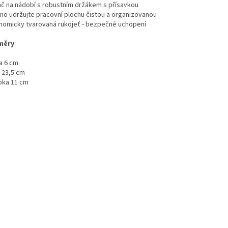
áč na nádobí s robustním držákem s přísavkou
no udržujte pracovní plochu čistou a organizovanou
nomicky tvarovaná rukojeť - bezpečné uchopení
měry
a 6 cm
a 23,5 cm
bka 11 cm