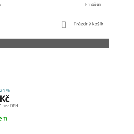
VY
Přihlášení
NÁKUPNÍ
Prázdný košík
KOŠÍK
–24 %
 Kč
č bez DPH
dem