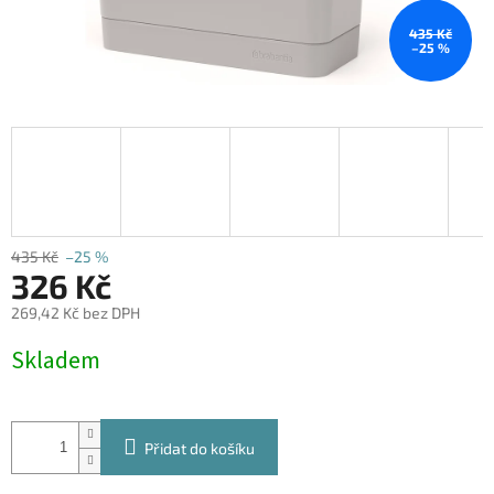
435 Kč
–25 %
435 Kč
–25 %
326 Kč
269,42 Kč bez DPH
Měrná
Skladem
cena:
Přidat do košíku