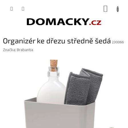
Přejít
NÁKUP
na
obsah
KOŠÍK
Organizér ke dřezu středně šedá
230066
Značka:
Brabantia