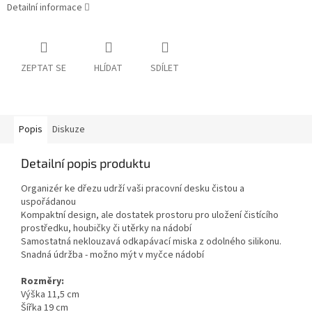
Detailní informace
ZEPTAT SE
HLÍDAT
SDÍLET
Popis
Diskuze
Detailní popis produktu
Organizér ke dřezu udrží vaši pracovní desku čistou a
uspořádanou
Kompaktní design, ale dostatek prostoru pro uložení čistícího
prostředku, houbičky či utěrky na nádobí
Samostatná neklouzavá odkapávací miska z odolného silikonu.
Snadná údržba - možno mýt v myčce nádobí
Rozměry:
Výška 11,5 cm
Šířka 19 cm