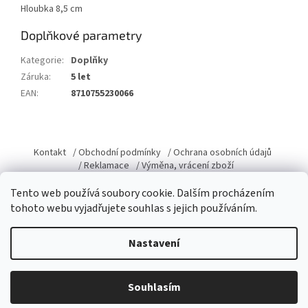
Hloubka 8,5 cm
Doplňkové parametry
Kategorie
:
Doplňky
Záruka
:
5 let
EAN
:
8710755230066
Z
á
Kontakt
/ Obchodní podmínky
/ Ochrana osobních údajů
p
/ Reklamace
/ Výměna, vrácení zboží
a
Tento web používá soubory cookie. Dalším procházením
t
tohoto webu vyjadřujete souhlas s jejich používáním.
í
Vytvořil Shoptet
Nastavení
Copyright 2026
Domacky.cz
. Všechna práva vyhrazena.
Upravit
Souhlasím
nastavení cookies