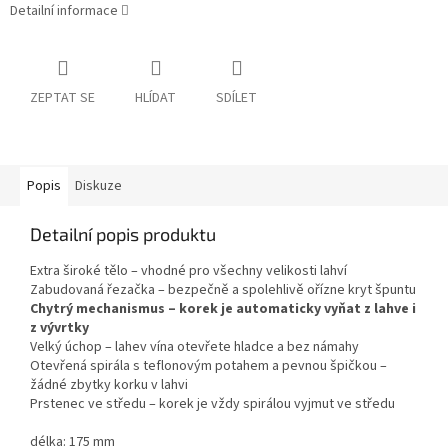
Detailní informace
ZEPTAT SE
HLÍDAT
SDÍLET
Popis
Diskuze
Detailní popis produktu
Extra široké tělo – vhodné pro všechny velikosti lahví
Zabudovaná řezačka – bezpečně a spolehlivě ořízne kryt špuntu
Chytrý mechanismus – korek je automaticky vyňat z lahve i
z vývrtky
Velký úchop – lahev vína otevřete hladce a bez námahy
Otevřená spirála s teflonovým potahem a pevnou špičkou –
žádné zbytky korku v lahvi
Prstenec ve středu – korek je vždy spirálou vyjmut ve středu
délka: 175 mm