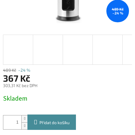
489 Kč
–24 %
489 Kč
–24 %
367 Kč
303,31 Kč bez DPH
Měrná
Skladem
cena:
Přidat do košíku