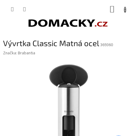
Přejít
NÁKUP
na
obsah
KOŠÍK
Vývrtka Classic Matná ocel
369360
Značka:
Brabantia