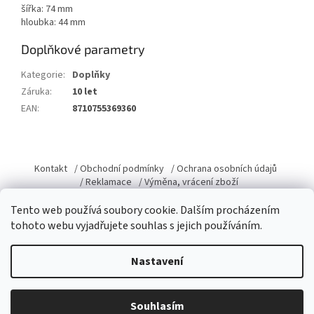
šířka: 74 mm
hloubka: 44 mm
Doplňkové parametry
Kategorie
:
Doplňky
Záruka
:
10 let
EAN
:
8710755369360
Z
á
Kontakt
/ Obchodní podmínky
/ Ochrana osobních údajů
p
/ Reklamace
/ Výměna, vrácení zboží
a
Tento web používá soubory cookie. Dalším procházením
t
tohoto webu vyjadřujete souhlas s jejich používáním.
í
Vytvořil Shoptet
Nastavení
Copyright 2026
Domacky.cz
. Všechna práva vyhrazena.
Upravit
Souhlasím
nastavení cookies