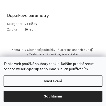
Doplňkové parametry
Kategorie
:
Doplňky
Záruka
:
10 let
Z
á
Kontakt
/ Obchodní podmínky
/ Ochrana osobních údajů
p
/ Reklamace
/ Výměna, vrácení zboží
a
Tento web používá soubory cookie. Dalším procházením
t
tohoto webu vyjadřujete souhlas s jejich používáním.
í
Vytvořil Shoptet
Nastavení
Copyright 2026
Domacky.cz
. Všechna práva vyhrazena.
Upravit
Souhlasím
nastavení cookies