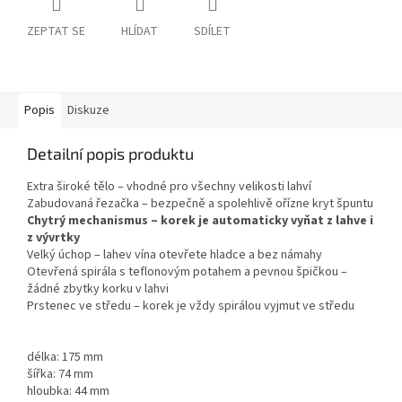
ZEPTAT SE
HLÍDAT
SDÍLET
Popis
Diskuze
Detailní popis produktu
Extra široké tělo – vhodné pro všechny velikosti lahví
Zabudovaná řezačka – bezpečně a spolehlivě ořízne kryt špuntu
Chytrý mechanismus – korek je automaticky vyňat z lahve i
z vývrtky
Velký úchop – lahev vína otevřete hladce a bez námahy
Otevřená spirála s teflonovým potahem a pevnou špičkou –
žádné zbytky korku v lahvi
Prstenec ve středu – korek je vždy spirálou vyjmut ve středu
délka: 175 mm
šířka: 74 mm
hloubka: 44 mm