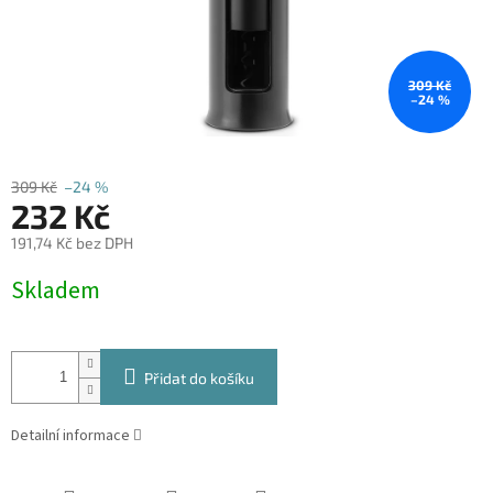
309 Kč
–24 %
309 Kč
–24 %
232 Kč
191,74 Kč bez DPH
Měrná
Skladem
cena:
Přidat do košíku
Detailní informace