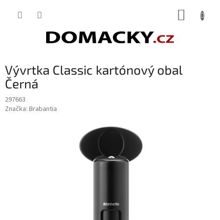
Přejít
NÁKUP
na
obsah
KOŠÍK
Vývrtka Classic kartónový obal
Černá
297663
Značka:
Brabantia