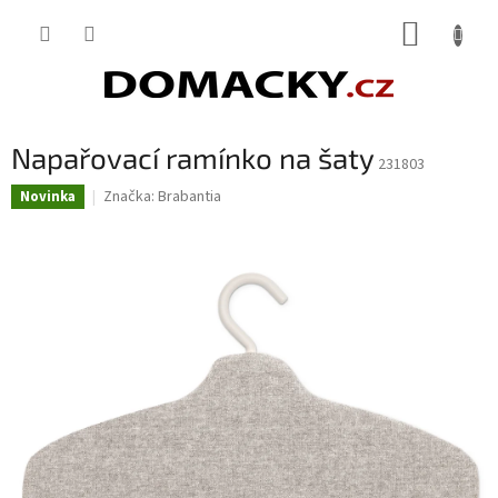
Přejít
NÁKUP
na
obsah
KOŠÍK
Napařovací ramínko na šaty
231803
Značka:
Brabantia
Novinka