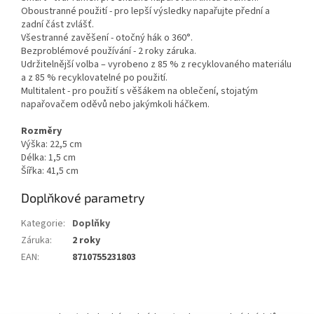
Oboustranné použití - pro lepší výsledky napařujte přední a
zadní část zvlášť.
Všestranné zavěšení - otočný hák o 360°.
Bezproblémové používání - 2 roky záruka.
Udržitelnější volba – vyrobeno z 85 % z recyklovaného materiálu
a z 85 % recyklovatelné po použití.
Multitalent - pro použití s věšákem na oblečení, stojatým
napařovačem oděvů nebo jakýmkoli háčkem.
Rozměry
Výška: 22,5 cm
Délka: 1,5 cm
Šířka: 41,5 cm
Doplňkové parametry
Kategorie
:
Doplňky
Záruka
:
2 roky
EAN
:
8710755231803
Z
á