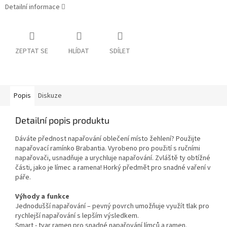
Detailní informace
ZEPTAT SE
HLÍDAT
SDÍLET
Popis
Diskuze
Detailní popis produktu
Dáváte přednost napařování oblečení místo žehlení? Použijte
napařovací ramínko Brabantia. Vyrobeno pro použití s ručními
napařovači, usnadňuje a urychluje napařování. Zvláště ty obtížné
části, jako je límec a ramena! Horký předmět pro snadné vaření v
páře.
Výhody a funkce
Jednodušší napařování – pevný povrch umožňuje využít tlak pro
rychlejší napařování s lepším výsledkem.
Smart - tvar ramen pro snadné napařování límců a ramen.