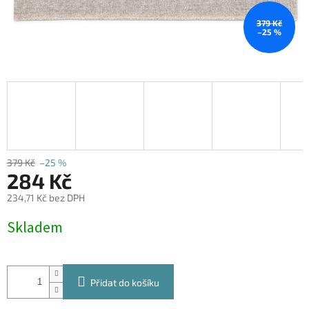
379 Kč
–25 %
379 Kč
–25 %
284 Kč
234,71 Kč bez DPH
Měrná
Skladem
cena:
Přidat do košíku