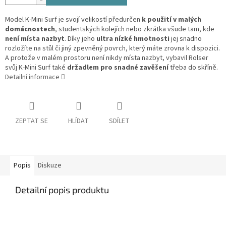
Model K-Mini Surf je svojí velikostí předurčen
k použití v malých
domácnostech
, studentských kolejích nebo zkrátka všude tam, kde
není místa nazbyt
. Díky jeho
ultra nízké hmotnosti
jej snadno
rozložíte na stůl či jiný zpevněný povrch, který máte zrovna k dispozici.
A protože v malém prostoru není nikdy místa nazbyt, vybavil Rolser
svůj K-Mini Surf také
držadlem pro snadné zavěšení
třeba do skříně.
Detailní informace
ZEPTAT SE
HLÍDAT
SDÍLET
Popis
Diskuze
Detailní popis produktu