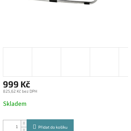
999 Kč
825,62 Kč bez DPH
Měrná
Skladem
cena:
Přidat do košíku