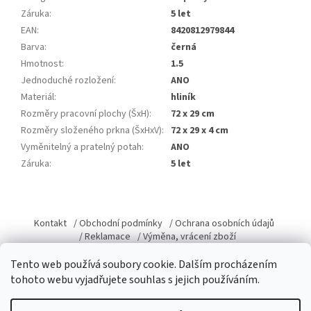
Záruka
:
5 let
EAN
:
8420812979844
Barva
:
černá
Hmotnost
:
1.5
Jednoduché rozložení
:
ANO
Materiál
:
hliník
Rozměry pracovní plochy (ŠxH)
:
72 x 29 cm
Rozměry složeného prkna (ŠxHxV)
:
72 x 29 x 4 cm
Vyměnitelný a pratelný potah
:
ANO
Záruka
:
5 let
Z
á
Kontakt
/ Obchodní podmínky
/ Ochrana osobních údajů
p
/ Reklamace
/ Výměna, vrácení zboží
a
t
Tento web používá soubory cookie. Dalším procházením
í
tohoto webu vyjadřujete souhlas s jejich používáním.
Vytvořil Shoptet