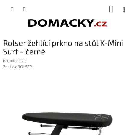
Přejít
NÁKUP
na
obsah
KOŠÍK
Rolser žehlící prkno na stůl K-Mini
Surf - černé
K08001-1023
Značka:
ROLSER