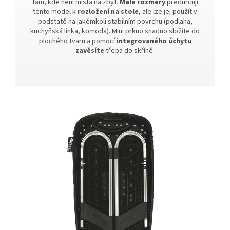
tam, kde není místa na zbyt.
Malé rozměry
předurčují
tento model k
rozložení na stole
, ale lze jej použít v
podstatě na jakémkoli stabilním povrchu (podlaha,
kuchyňská linka, komoda). Mini prkno snadno složíte do
plochého tvaru a pomocí
integrovaného úchytu
zavěsíte
třeba do skříně.