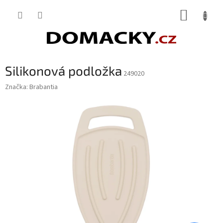
Přejít
NÁKUP
na
obsah
KOŠÍK
Silikonová podložka
249020
Značka:
Brabantia