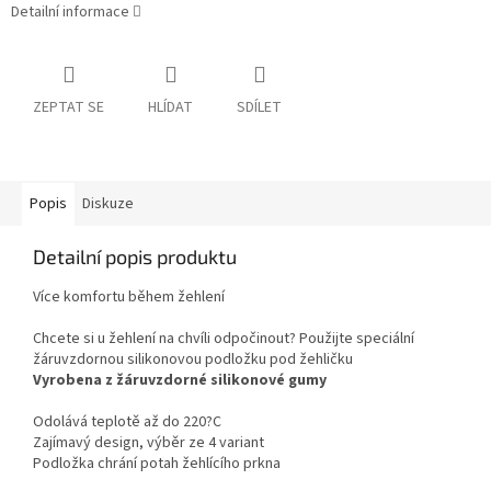
Detailní informace
ZEPTAT SE
HLÍDAT
SDÍLET
Popis
Diskuze
Detailní popis produktu
Více komfortu během žehlení
Chcete si u žehlení na chvíli odpočinout? Použijte speciální
žáruvzdornou silikonovou podložku pod žehličku
Vyrobena z žáruvzdorné silikonové gumy
Odolává teplotě až do 220?C
Zajímavý design, výběr ze 4 variant
Podložka chrání potah žehlícího prkna