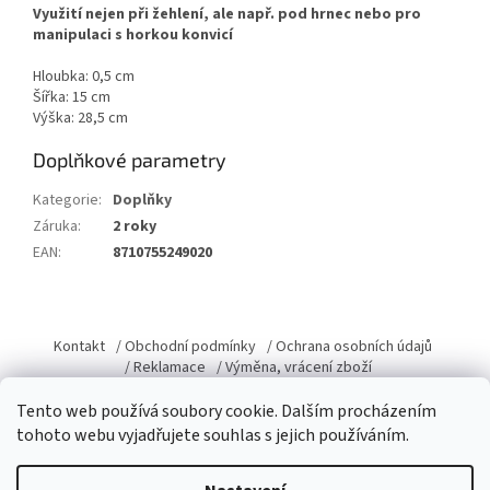
Využití nejen při žehlení, ale např. pod hrnec nebo pro
manipulaci s horkou konvicí
Hloubka: 0,5 cm
Šířka: 15 cm
Výška: 28,5 cm
Doplňkové parametry
Kategorie
:
Doplňky
Záruka
:
2 roky
EAN
:
8710755249020
Z
á
Kontakt
/ Obchodní podmínky
/ Ochrana osobních údajů
p
/ Reklamace
/ Výměna, vrácení zboží
a
Tento web používá soubory cookie. Dalším procházením
t
tohoto webu vyjadřujete souhlas s jejich používáním.
í
Vytvořil Shoptet