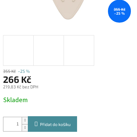
355 Kč
–25 %
355 Kč
–25 %
266 Kč
219,83 Kč bez DPH
Měrná
Skladem
cena:
Přidat do košíku