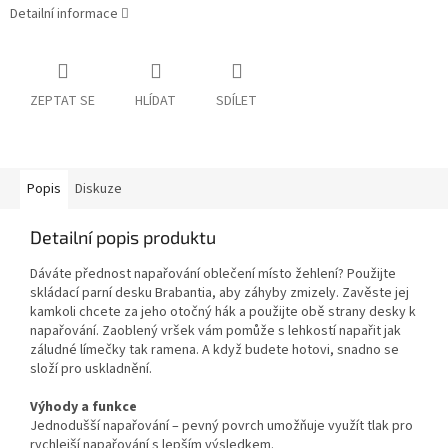
Detailní informace
ZEPTAT SE
HLÍDAT
SDÍLET
Popis
Diskuze
Detailní popis produktu
Dáváte přednost napařování oblečení místo žehlení? Použijte
skládací parní desku Brabantia, aby záhyby zmizely. Zavěste jej
kamkoli chcete za jeho otočný hák a použijte obě strany desky k
napařování. Zaoblený vršek vám pomůže s lehkostí napařit jak
záludné límečky tak ramena. A když budete hotovi, snadno se
složí pro uskladnění.
Výhody a funkce
Jednodušší napařování – pevný povrch umožňuje využít tlak pro
rychlejší napařování s lepším výsledkem.