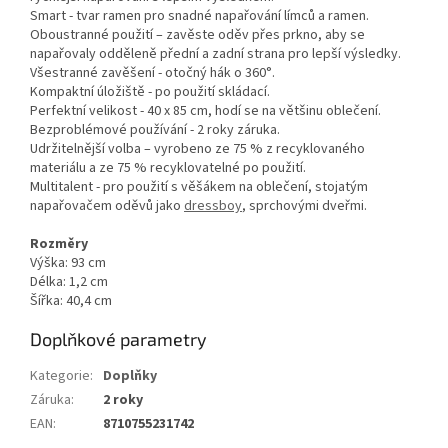
Smart - tvar ramen pro snadné napařování límců a ramen.
Oboustranné použití – zavěste oděv přes prkno, aby se
napařovaly odděleně přední a zadní strana pro lepší výsledky.
Všestranné zavěšení - otočný hák o 360°.
Kompaktní úložiště - po použití skládací.
Perfektní velikost - 40 x 85 cm, hodí se na většinu oblečení.
Bezproblémové používání - 2 roky záruka.
Udržitelnější volba – vyrobeno ze 75 % z recyklovaného
materiálu a ze 75 % recyklovatelné po použití.
Multitalent - pro použití s věšákem na oblečení, stojatým
napařovačem oděvů jako
dressboy
, sprchovými dveřmi.
Rozměry
Výška: 93 cm
Délka: 1,2 cm
Šířka: 40,4 cm
Doplňkové parametry
Kategorie
:
Doplňky
Záruka
:
2 roky
EAN
:
8710755231742