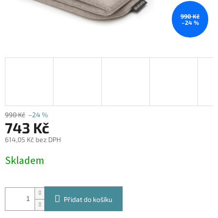
990 Kč
–24 %
990 Kč
–24 %
743 Kč
614,05 Kč bez DPH
Měrná
Skladem
cena:
Přidat do košíku