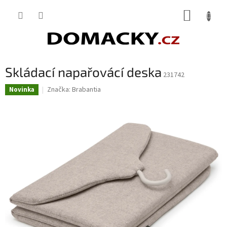
Přejít
NÁKUP
na
obsah
KOŠÍK
Skládací napařovácí deska
231742
Značka:
Brabantia
Novinka