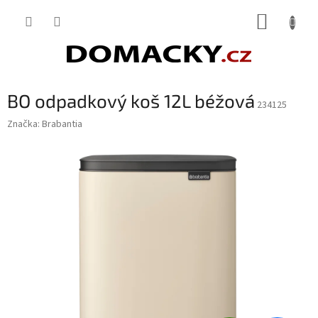
Přejít
NÁKUP
na
obsah
KOŠÍK
BO odpadkový koš 12L béžová
234125
Značka:
Brabantia