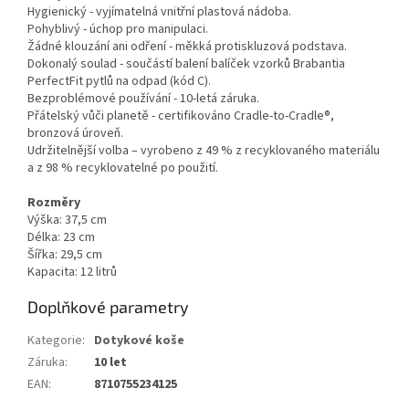
Hygienický - vyjímatelná vnitřní plastová nádoba.
Pohyblivý - úchop pro manipulaci.
Žádné klouzání ani odření - měkká protiskluzová podstava.
Dokonalý soulad - součástí balení balíček vzorků Brabantia
PerfectFit pytlů na odpad (kód C).
Bezproblémové používání - 10-letá záruka.
Přátelský vůči planetě - certifikováno Cradle-to-Cradle®,
bronzová úroveň.
Udržitelnější volba – vyrobeno z 49 % z recyklovaného materiálu
a z 98 % recyklovatelné po použití.
Rozměry
Výška: 37,5 cm
Délka: 23 cm
Šířka: 29,5 cm
Kapacita: 12 litrů
Doplňkové parametry
Kategorie
:
Dotykové koše
Záruka
:
10 let
EAN
:
8710755234125