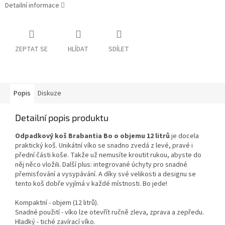
Detailní informace
ZEPTAT SE
HLÍDAT
SDÍLET
Popis
Diskuze
Detailní popis produktu
Odpadkový koš Brabantia Bo o objemu 12 litrů
je docela
praktický koš. Unikátní víko se snadno zvedá z levé, pravé i
přední části koše. Takže už nemusíte kroutit rukou, abyste do
něj něco vložili. Další plus: integrované úchyty pro snadné
přemisťování a vysypávání. A díky své velikosti a designu se
tento koš dobře vyjímá v každé místnosti. Bo jede!
Kompaktní - objem (12 litrů).
Snadné použití - víko lze otevřít ručně zleva, zprava a zepředu.
Hladký - tiché zavírací víko.