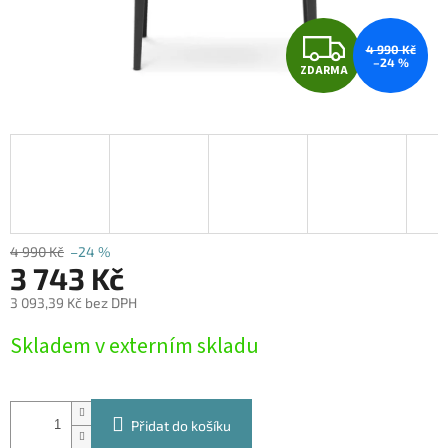
Z
4 990 Kč
–24 %
ZDARMA
D
A
R
M
A
4 990 Kč
–24 %
3 743 Kč
3 093,39 Kč bez DPH
Měrná
Skladem v externím skladu
cena:
Přidat do košíku