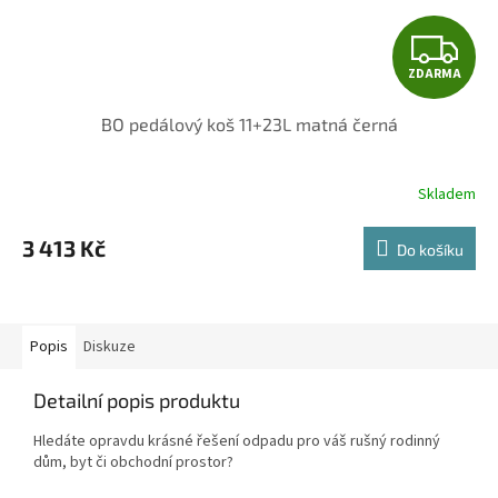
Z
ZDARMA
D
BO pedálový koš 11+23L matná černá
A
R
Skladem
M
3 413 Kč
Do košíku
A
Popis
Diskuze
Detailní popis produktu
Hledáte opravdu krásné řešení odpadu pro váš rušný rodinný
dům, byt či obchodní prostor?