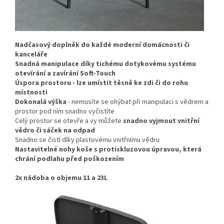
Nadčasový doplněk do každé moderní domácnosti či
kanceláře
Snadná manipulace díky tichému dotykovému systému
otevírání a zavírání Soft-Touch
Úspora prostoru - lze umístit těsně ke zdi či do rohu
místnosti
Dokonalá výška
- nemusíte se ohýbat při manipulaci s vědrem a
prostor pod ním snadno vyčistíte
Celý prostor se otevře a vy můžete
snadno vyjmout vnitřní
vědro či sáček na odpad
Snadno se čistí díky plastovému vnitřnímu vědru
Nastavitelné nohy koše s protiskluzovou úpravou, která
chrání podlahu před poškozením
2x nádoba o objemu 11 a 23L