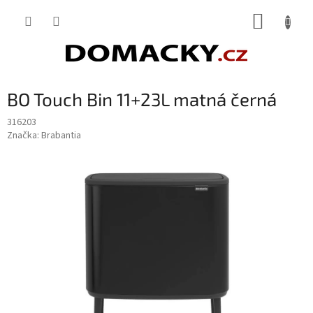
Přejít
NÁKUP
na
obsah
KOŠÍK
BO Touch Bin 11+23L matná černá
316203
Značka:
Brabantia