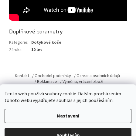
Doplňkové parametry
Kategorie
:
Dotykové koše
Záruka
:
10 let
Z
á
Kontakt
/ Obchodní podmínky
/ Ochrana osobních údajů
p
/ Reklamace
/ Výměna, vrácení zboží
a
Tento web používá soubory cookie. Dalším procházením
t
tohoto webu vyjadřujete souhlas s jejich používáním.
í
Vytvořil Shoptet
Nastavení
Copyright 2026
Domacky.cz
. Všechna práva vyhrazena.
Upravit
Souhlasím
nastavení cookies