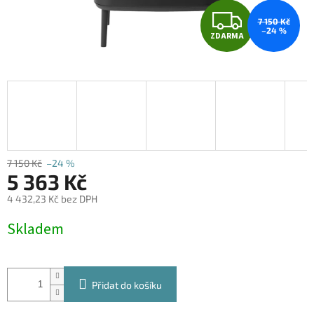
Z
7 150 Kč
–24 %
ZDARMA
D
A
R
M
A
7 150 Kč
–24 %
5 363 Kč
4 432,23 Kč bez DPH
Měrná
Skladem
cena:
Přidat do košíku