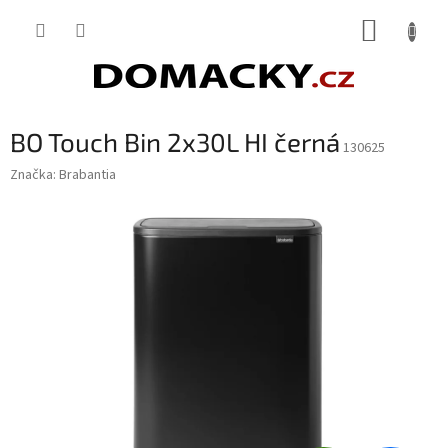
Přejít
NÁKUP
na
obsah
KOŠÍK
BO Touch Bin 2x30L HI černá
130625
Značka:
Brabantia