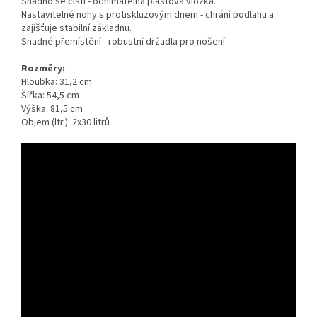
Snadno se čistí - odnímatelná plastová vložka.
Nastavitelné nohy s protiskluzovým dnem - chrání podlahu a
zajišťuje stabilní základnu.
Snadné přemístění - robustní držadla pro nošení
Rozměry:
Hloubka: 31,2 cm
Šířka: 54,5 cm
Výška: 81,5 cm
Objem (ltr.): 2x30 litrů