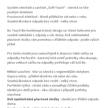
Systém otevírání a zavírání „Soft-Touch“ - otevírá se tiše
pouhým dotekem
Prostorově efektivní - těsně přiléhá ke zdi nebo v rohu.
Snadná likvidace odpadu bez rozlití - velký otvor.
Bo Touch Bin kombinuje krásný design se všemi funkcemi pro
snadné nakládání s odpady u vás doma. Dvě odnímatelné
plastové vložky vám pomohou s tříděním odpadu - podle vašich
přání!
Pro tento model jsou samozřejmě k dispozici také sáčky na
odpadky PerfectFit - barevný kód uvnitř jednotky víka ukazuje,
jakou velikost sáčku na odpadky potřebuje váš koš Bo.
Měkké uzavření - tiše se otevírá s nejjemnějším dotykem.
Úspora místa - přiléhá těsně ke zdi nebo do rohu.
Snadná likvidace odpadu bez rozlití - velký otvor.
Perfektní výška - chrání záda a usnadňuje čištění podlahy.
Ideální pro delší práce - víko zůstává v případě potřeby
otevřené.
Dvě vyměnitelné plastové vložky
- ideální pro třídění odpadu
doma.