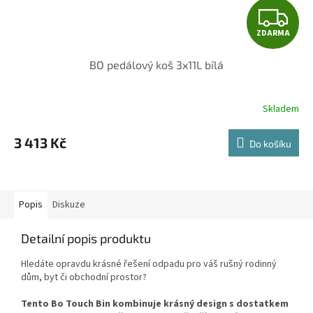
Z
ZDARMA
D
BO pedálový koš 3x11L bílá
A
R
Skladem
M
3 413 Kč
Do košíku
A
Popis
Diskuze
Detailní popis produktu
Hledáte opravdu krásné řešení odpadu pro váš rušný rodinný
dům, byt či obchodní prostor?
Tento Bo Touch Bin kombinuje krásný design s dostatkem