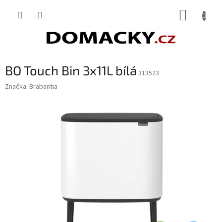
Přejít
NÁKUP
na
obsah
KOŠÍK
BO Touch Bin 3x11L bílá
313523
Značka:
Brabantia