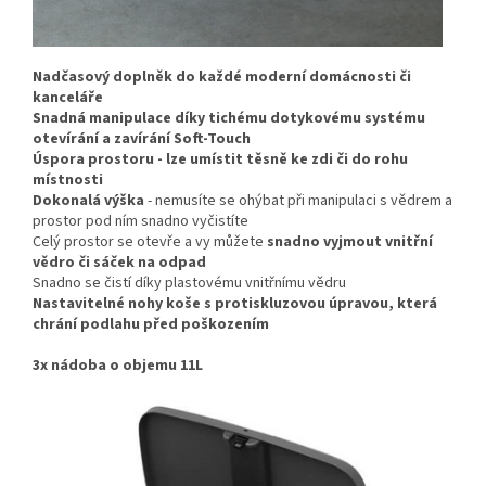
Nadčasový doplněk do každé moderní domácnosti či
kanceláře
Snadná manipulace díky tichému dotykovému systému
otevírání a zavírání Soft-Touch
Úspora prostoru - lze umístit těsně ke zdi či do rohu
místnosti
Dokonalá výška
- nemusíte se ohýbat při manipulaci s vědrem a
prostor pod ním snadno vyčistíte
Celý prostor se otevře a vy můžete
snadno vyjmout vnitřní
vědro či sáček na odpad
Snadno se čistí díky plastovému vnitřnímu vědru
Nastavitelné nohy koše s protiskluzovou úpravou, která
chrání podlahu před poškozením
3x nádoba o objemu 11L