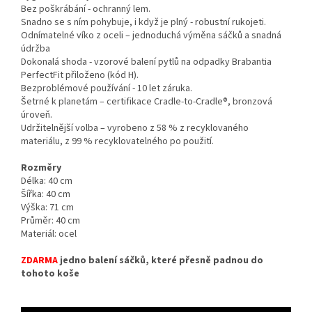
Bez poškrábání - ochranný lem.
Snadno se s ním pohybuje, i když je plný - robustní rukojeti.
Odnímatelné víko z oceli – jednoduchá výměna sáčků a snadná
údržba
Dokonalá shoda - vzorové balení pytlů na odpadky Brabantia
PerfectFit přiloženo (kód H).
Bezproblémové používání - 10 let záruka.
Šetrné k planetám – certifikace Cradle-to-Cradle®, bronzová
úroveň.
Udržitelnější volba – vyrobeno z 58 % z recyklovaného
materiálu, z 99 % recyklovatelného po použití.
Rozměry
Délka: 40 cm
Šířka: 40 cm
Výška: 71 cm
Průměr: 40 cm
Materiál: ocel
ZDARMA
jedno balení sáčků, které přesně padnou do
tohoto koše