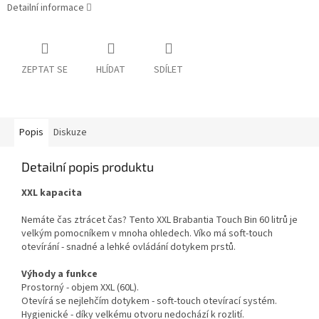
Detailní informace
ZEPTAT SE
HLÍDAT
SDÍLET
Popis
Diskuze
Detailní popis produktu
XXL kapacita
Nemáte čas ztrácet čas? Tento XXL Brabantia Touch Bin 60 litrů je
velkým pomocníkem v mnoha ohledech. Víko má soft-touch
otevírání - snadné a lehké ovládání dotykem prstů.
Výhody a funkce
Prostorný - objem XXL (60L).
Otevírá se nejlehčím dotykem - soft-touch otevírací systém.
Hygienické - díky velkému otvoru nedochází k rozlití.