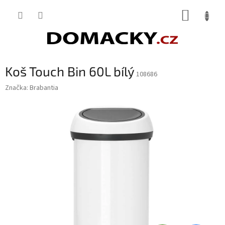
Přejít
NÁKUP
na
obsah
KOŠÍK
Koš Touch Bin 60L bílý
108686
Značka:
Brabantia