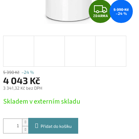
Z
5 390 Kč
–24 %
ZDARMA
D
A
R
M
A
5 390 Kč
–24 %
4 043 Kč
3 341,32 Kč bez DPH
Měrná
Skladem v externím skladu
cena:
Přidat do košíku