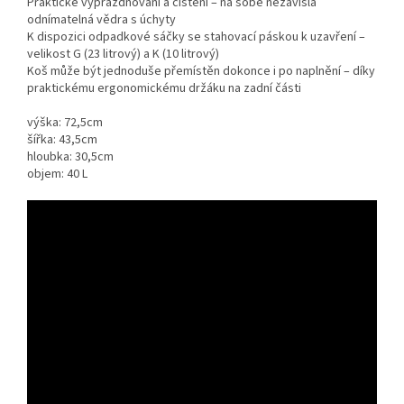
Praktické vyprazdňování a čištění – na sobě nezávislá
odnímatelná vědra s úchyty
K dispozici odpadkové sáčky se stahovací páskou k uzavření –
velikost G (23 litrový) a K (10 litrový)
Koš může být jednoduše přemístěn dokonce i po naplnění – díky
praktickému ergonomickému držáku na zadní části
výška: 72,5cm
šířka: 43,5cm
hloubka: 30,5cm
objem: 40 L