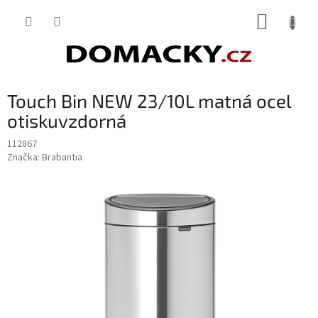
Přejít
NÁKUP
na
obsah
KOŠÍK
Touch Bin NEW 23/10L matná ocel
otiskuvzdorná
112867
Značka:
Brabantia