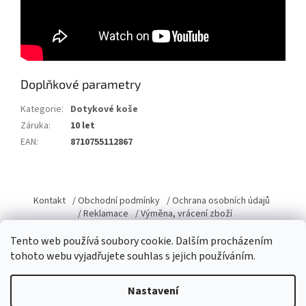
Doplňkové parametry
Kategorie
:
Dotykové koše
Záruka
:
10 let
EAN
:
8710755112867
Z
á
Kontakt
/ Obchodní podmínky
/ Ochrana osobních údajů
p
/ Reklamace
/ Výměna, vrácení zboží
a
Tento web používá soubory cookie. Dalším procházením
t
tohoto webu vyjadřujete souhlas s jejich používáním.
í
Vytvořil Shoptet
Nastavení