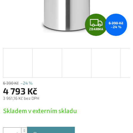
Z
6 390 Kč
–24 %
ZDARMA
D
A
R
M
A
6 390 Kč
–24 %
4 793 Kč
3 961,16 Kč bez DPH
Měrná
Skladem v externím skladu
cena: