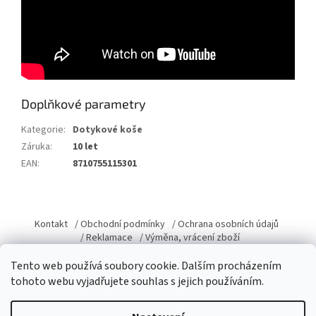
Doplňkové parametry
Kategorie
:
Dotykové koše
Záruka
:
10 let
EAN
:
8710755115301
Z
á
Kontakt
/ Obchodní podmínky
/ Ochrana osobních údajů
p
/ Reklamace
/ Výměna, vrácení zboží
a
Tento web používá soubory cookie. Dalším procházením
t
tohoto webu vyjadřujete souhlas s jejich používáním.
í
Vytvořil Shoptet