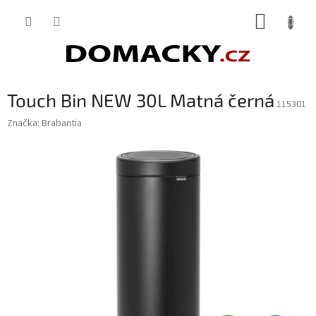
Přejít
NÁKUP
na
obsah
KOŠÍK
Touch Bin NEW 30L Matná černá
115301
Značka:
Brabantia