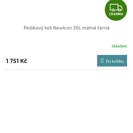
Z
ZDARMA
D
Pedálový koš NewIcon 30L matná černá
A
R
Skladem
M
1 751 Kč
Do košíku
A