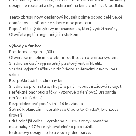
otevírání, výměna sáčků, čištění... Tento dotykový koš má kulatý
design, je robustní a díky ochrannému lemu chrání vaši podlahu.
Tento zbrusu nový designový kousek pojme odpad celé velké
domácnosti a přitom nezabere moc prostoru
Populární tichý dotykový mechanismus, který vydrží navěky
Otevřete jej tím nejjemnějším stiskem
Výhody a funkce
Prostorný - objem L (30L).
Otevírá se nejlehčím dotekem - soft-touch otevírací systém.
Snadno se čistí - vyjímatelný plastový vnitřní kbelík.
Snadné vyjmutí sáčku - vnitřní vědro s větracími otvory, bez
vakua.
Bez poškrábání - ochranný lem.
Snadno se přemisťuje, i když je plný - robustní zádová rukojeť.
Perfektně padnoucí sáčky - vzorové balení pytlů Brabantia
PerfectFit (kód G).
Bezproblémové používání - 10 let záruka.
Šetrné k planetám – certifikace Cradle-to-Cradle®, bronzová
úroveň.
Udržitelnější volba – vyrobeno z 50 % z recyklovaného
materiálu, z 97 % recyklovatelného po použití.
Nadčasový design - tělo a víko v jedné barvě.