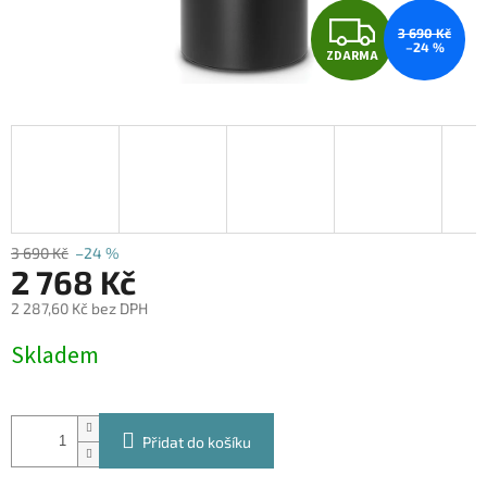
Z
3 690 Kč
–24 %
ZDARMA
D
A
R
M
A
3 690 Kč
–24 %
2 768 Kč
2 287,60 Kč bez DPH
Měrná
Skladem
cena:
Přidat do košíku