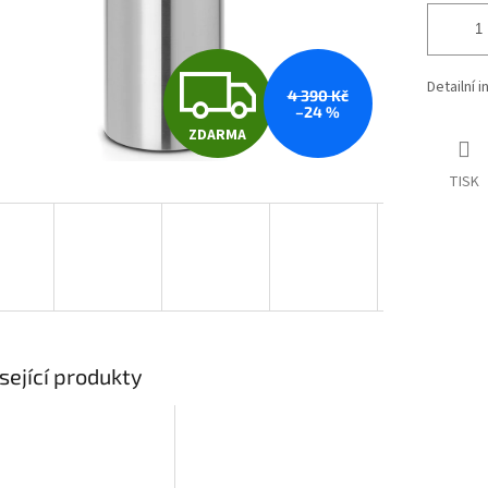
Z
Detailní 
4 390 Kč
–24 %
ZDARMA
D
TISK
A
R
M
sející produkty
A