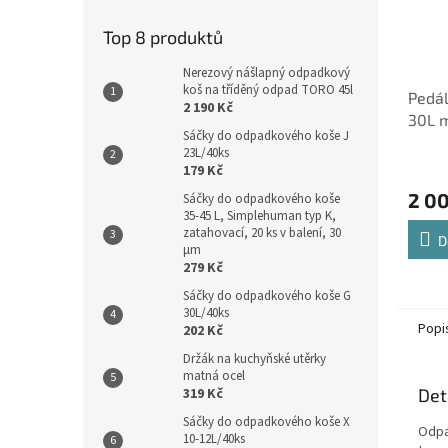
Top 8 produktů
Nerezový nášlapný odpadkový
koš na tříděný odpad TORO 45l
Pedá
2 190 Kč
30L 
Sáčky do odpadkového koše J
otisk
23L/40ks
179 Kč
2 0
Sáčky do odpadkového koše
35-45 L, Simplehuman typ K,
zatahovací, 20 ks v balení, 30
D
µm
279 Kč
Sáčky do odpadkového koše G
30L/40ks
Popi
202 Kč
Držák na kuchyňské utěrky
matná ocel
Det
319 Kč
Sáčky do odpadkového koše X
Odpad
10-12L/40ks