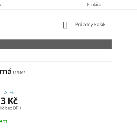
VY
Přihlášení
NÁKUPNÍ
Prázdný košík
KOŠÍK
rná
115462
–24 %
93 Kč
 Kč bez DPH
dem