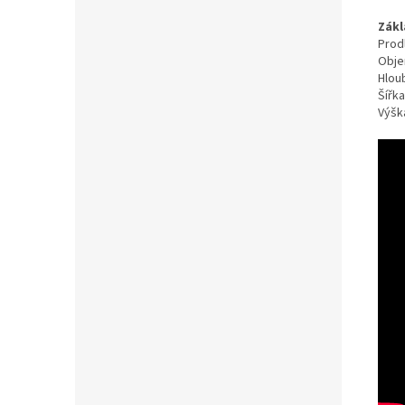
Zákl
Prod
Objem
Hlou
Šířka
Výšk