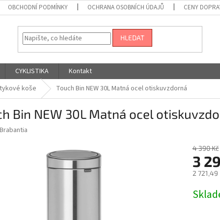
OBCHODNÍ PODMÍNKY
OCHRANA OSOBNÍCH ÚDAJŮ
CENY DOPRA
HLEDAT
CYKLISTIKA
Kontakt
tykové koše
Touch Bin NEW 30L Matná ocel otiskuvzdorná
ch Bin NEW 30L Matná ocel otiskuvzdo
Brabantia
4 390 Kč
3 2
2 721,49
Měrná
Skla
cena: