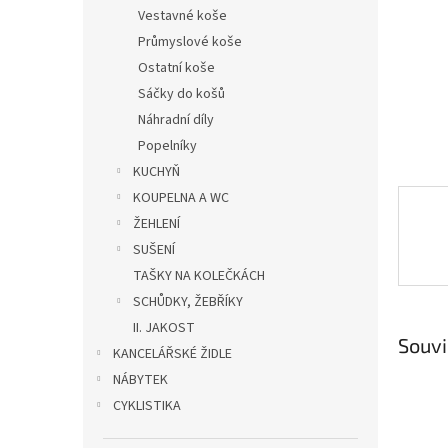
n
Vestavné koše
e
Průmyslové koše
l
Ostatní koše
Sáčky do košů
Náhradní díly
Popelníky
KUCHYŇ
KOUPELNA A WC
ŽEHLENÍ
SUŠENÍ
TAŠKY NA KOLEČKÁCH
SCHŮDKY, ŽEBŘÍKY
II. JAKOST
Souvi
KANCELÁŘSKÉ ŽIDLE
NÁBYTEK
CYKLISTIKA