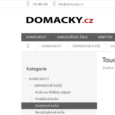
Přejít
736 488 166
info@domacky.cz
na
obsah
DOMÁCNOST
KANCELÁŘSKÉ ŽIDLE
NÁBYTEK
Domů
DOMÁCNOST
ODPADKOVÉ KOŠE
Do
P
Tou
o
Přeskočit
s
Značka:
Kategorie
kategorie
t
r
DOMÁCNOST
a
ODPADKOVÉ KOŠE
n
Koše na tříděný odpad
n
í
Pedálové koše
p
Dotykové koše
a
Bezdotykové koše