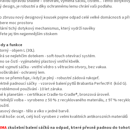
pravdu opravdu snadné – otevírání, výměna sáčků, čištění... Tento dotykov
tý design, je robustní a díky ochrannému lemu chrání vaši podlahu.
o zbrusu nový designový kousek pojme odpad celé velké domácnosti a př
bere moc prostoru
lární tichý dotykový mechanismus, který vydrží navěky
řete jej tím nejjemnějším stiskem
dy a funkce
orný - objem L (30L).
írá se nejlehčím dotekem - soft-touch otevírací systém.
o se čistí - vyjímatelný plastový vnitřní kbelík.
é vyjmutí sáčku - vnitřní vědro s větracími otvory, bez vakua.
poškrábání - ochranný lem.
o se přemisťuje, i když je plný - robustní zádová rukojeť.
ektně padnoucí sáčky - vzorové balení pytlů Brabantia PerfectFit (kód G).
roblémové používání - 10 let záruka.
né k planetám – certifikace Cradle-to-Cradle®, bronzová úroveň.
itelnější volba – vyrobeno z 50 % z recyklovaného materiálu, z 97 % recyk
užití.
sový design - tělo a víko v jedné barvě.
iál koše: ocel, celý koš vyroben z velmi kvalitních antikorozních materiálů
RMA
zkušební balení sáčků na odpad, které přesně padnou do toho