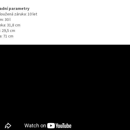
adní parametry
loužená záruka: 10 let
: 30 l
bka: 31,8 cm
: 29,5 cm
a: 71 cm