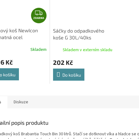
Z
ZDARMA
D
A
lový koš NewIcon
Sáčky do odpadkového
R
matná ocel
koše G 30L/40ks
M
uvzdorná
A
Skladem
Skladem v externím skladu
06 Kč
202 Kč
o košíku
Do košíku
s
Diskuze
ailní popis produktu
kový koš Brabantia Touch Bin 30 litrů. Stačí se dotknout víka a hladce se 