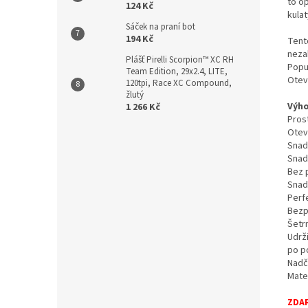
to o
124 Kč
kula
Sáček na praní bot
194 Kč
Tent
neza
Plášť Pirelli Scorpion™ XC RH
Popu
Team Edition, 29x2.4, LITE,
Otev
120tpi, Race XC Compound,
žlutý
Výho
1 266 Kč
Prost
Otev
Snadn
Snadn
Bez 
Snadn
Perf
Bezp
Šetr
Udrž
po po
Nadča
Mater
ZDA