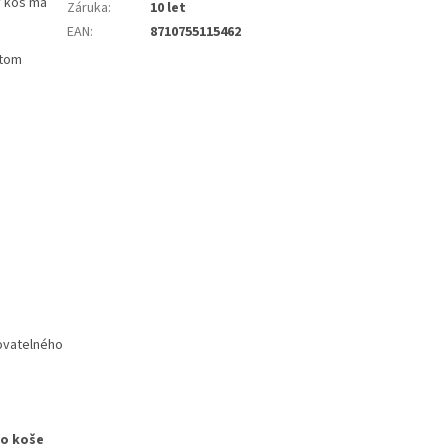
ý koš má
Záruka
:
10 let
EAN
:
8710755115462
itom
lovatelného
to koše