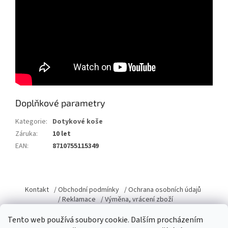
Doplňkové parametry
Kategorie
:
Dotykové koše
Záruka
:
10 let
EAN
:
8710755115349
Z
á
Kontakt
/ Obchodní podmínky
/ Ochrana osobních údajů
p
/ Reklamace
/ Výměna, vrácení zboží
a
Tento web používá soubory cookie. Dalším procházením
t