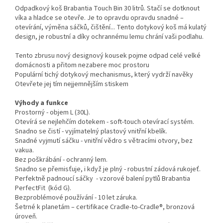
Odpadkový koš Brabantia Touch Bin 30 litrů. Stačí se dotknout
víka a hladce se otevře. Je to opravdu opravdu snadné –
otevírání, výměna sáčků, čištění... Tento dotykový koš má kulatý
design, je robustní a díky ochrannému lemu chrání vaši podlahu.
Tento zbrusu nový designový kousek pojme odpad celé velké
domácnosti a přitom nezabere moc prostoru
Populární tichý dotykový mechanismus, který vydrží navěky
Otevřete jej tím nejjemnějším stiskem
Výhody a funkce
Prostorný - objem L (30L).
Otevírá se nejlehčím dotekem - soft-touch otevírací systém.
Snadno se čistí - vyjímatelný plastový vnitřní kbelík.
Snadné vyjmutí sáčku - vnitřní vědro s větracími otvory, bez
vakua.
Bez poškrábání - ochranný lem.
Snadno se přemisťuje, i když je plný - robustní zádová rukojeť.
Perfektně padnoucí sáčky - vzorové balení pytlů Brabantia
PerfectFit (kód G).
Bezproblémové používání - 10 let záruka.
Šetrné k planetám – certifikace Cradle-to-Cradle®, bronzová
úroveň.