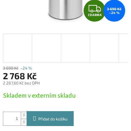
Z
3 690 Kč
–24 %
ZDARMA
D
A
R
M
A
3 690 Kč
–24 %
2 768 Kč
2 287,60 Kč bez DPH
Měrná
Skladem v externím skladu
cena:
Přidat do košíku