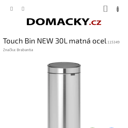
Přejít
NÁKUP
na
obsah
KOŠÍK
Touch Bin NEW 30L matná ocel
115349
Značka:
Brabantia