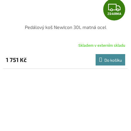
Z
ZDARMA
D
Pedálový koš NewIcon 30L matná ocel
A
R
Skladem v externím skladu
M
1 751 Kč
Do košíku
A