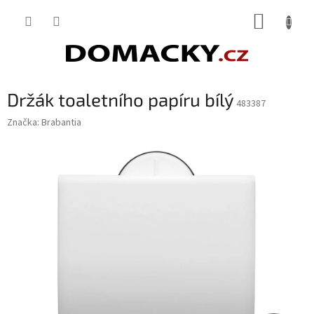
Přejít
NÁKUP
na
obsah
KOŠÍK
Držák toaletního papíru bílý
483387
Značka:
Brabantia