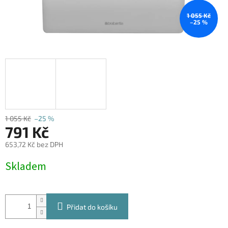
1 055 Kč
–25 %
1 055 Kč
–25 %
791 Kč
653,72 Kč bez DPH
Měrná
Skladem
cena:
Přidat do košíku