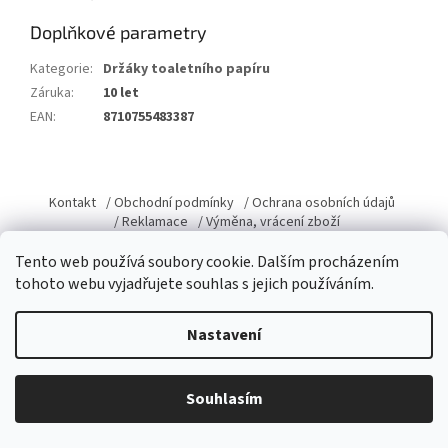
Doplňkové parametry
Kategorie
:
Držáky toaletního papíru
Záruka
:
10 let
EAN
:
8710755483387
Z
á
Kontakt
/ Obchodní podmínky
/ Ochrana osobních údajů
p
/ Reklamace
/ Výměna, vrácení zboží
a
Tento web používá soubory cookie. Dalším procházením
t
tohoto webu vyjadřujete souhlas s jejich používáním.
í
Vytvořil Shoptet
Nastavení
Copyright 2026
Domacky.cz
. Všechna práva vyhrazena.
Upravit
Souhlasím
nastavení cookies