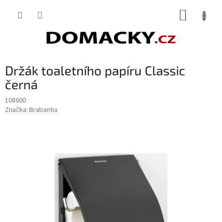
Přejít
NÁKUP
na
obsah
KOŠÍK
Držák toaletního papíru Classic
černá
108600
Značka:
Brabantia