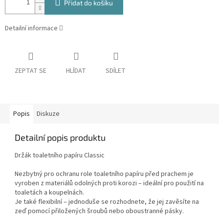
Přidat do košíku
Detailní informace
ZEPTAT SE
HLÍDAT
SDÍLET
Popis
Diskuze
Detailní popis produktu
Držák toaletního papíru Classic
Nezbytný pro ochranu role toaletního papíru před prachem je
vyroben z materiálů odolných proti korozi – ideální pro použití na
toaletách a koupelnách.
Je také flexibilní – jednoduše se rozhodnete, že jej zavěsíte na
zeď pomocí přiložených šroubů nebo oboustranné pásky.