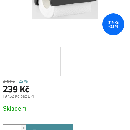
319 Kč
–25 %
319 Kč
–25 %
239 Kč
197,52 Kč bez DPH
Měrná
Skladem
cena: