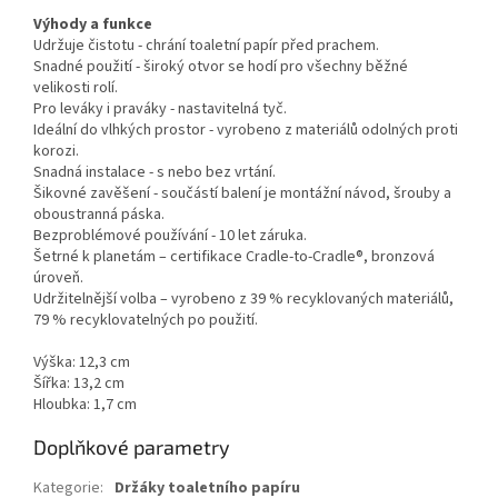
Výhody a funkce
Udržuje čistotu - chrání toaletní papír před prachem.
Snadné použití - široký otvor se hodí pro všechny běžné
velikosti rolí.
Pro leváky i praváky - nastavitelná tyč.
Ideální do vlhkých prostor - vyrobeno z materiálů odolných proti
korozi.
Snadná instalace - s nebo bez vrtání.
Šikovné zavěšení - součástí balení je montážní návod, šrouby a
oboustranná páska.
Bezproblémové používání - 10 let záruka.
Šetrné k planetám – certifikace Cradle-to-Cradle®, bronzová
úroveň.
Udržitelnější volba – vyrobeno z 39 % recyklovaných materiálů,
79 % recyklovatelných po použití.
Výška: 12,3 cm
Šířka: 13,2 cm
Hloubka: 1,7 cm
Doplňkové parametry
Kategorie
:
Držáky toaletního papíru