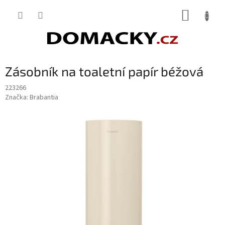
Přejít
NÁKUP
na
obsah
KOŠÍK
Zásobník na toaletní papír béžová
223266
Značka:
Brabantia