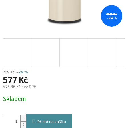
769 Kč
–24 %
769 Kč
–24 %
577 Kč
476,86 Kč bez DPH
Měrná
Skladem
cena:
Přidat do košíku