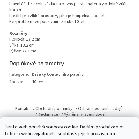
Hlavní část z oceli, základna pevný plast - materiály odolné vůči
korozi
Ideální pro vlhké prostory, jako je koupelna a toaleta
Bezproblémové používání - záruka 10 let.
Rozměry
Hloubka: 13,2 cm
Šířka: 13,2 cm
Výška: 32,1 cm
Doplňkové parametry
Kategorie
:
Držáky toaletního papíru
Záruka
:
10 let
Z
á
Kontakt
/ Obchodní podmínky
/ Ochrana osobních údajů
p
/ Reklamace
/ Výměna, vrácení zboží
a
Tento web používá soubory cookie. Dalším procházením
t
tohoto webu vyjadřujete souhlas s jejich používáním.
í