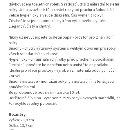
dávkovačem toaletních rolek. S radostí udrží 2 náhradní toaletní
rolky. Jeho uzavřené tělo chrání rolky od prachu a šplouchání -
velice hygienický a velice diskrétní. Čas vyměnit rolky?
Zdvihněte si jednu pomocí chytrého výtahového systému.
Elegantní, čistý a chytrý.
Nikdy už nevyčerpejte toaletní papír - prostor pro 2 náhradní
rolky.
Snadný - chytrý výtahový systém s velikým otvorem pro rolky
všech standardních velikostí.
Hygienický - chrání náhradní rolky před prachem a pocákáním.
Flexibilní - pověste ho na stěnu nebo umístěte na podlahu.
Ideální pro vlhké prostory - vyroben z materiálů odolných vůči
korozi.
Snadná instalace - montážní pokyny a instalační materiál jsou
součástí balení.
Bezproblémové používání - záruka 10 let.
Udržitelnější volba - vyroben z 29 % recyklovaných materiálů, 72
% recyklovatelný po použití.
Rozměry
Výška: 28,9 cm
Délka: 13,7 cm