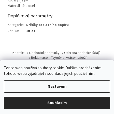
Šířka: 13,7 cm
Materiál: tělo ocel
Doplňkové parametry
Kategorie
:
Držáky toaletního papíru
Záruka
:
10 let
Z
á
Kontakt
/ Obchodní podmínky
/ Ochrana osobních údajů
p
/ Reklamace
/ Výměna, vrácení zboží
a
Tento web používá soubory cookie. Dalším procházením
t
tohoto webu vyjadřujete souhlas s jejich používáním.
í
Vytvořil Shoptet
Nastavení
Copyright 2026
Domacky.cz
. Všechna práva vyhrazena.
Upravit
Souhlasím
nastavení cookies