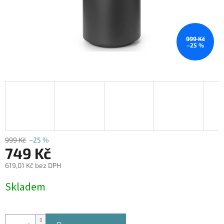
999 Kč
–25 %
999 Kč
–25 %
749 Kč
619,01 Kč bez DPH
Měrná
Skladem
cena: