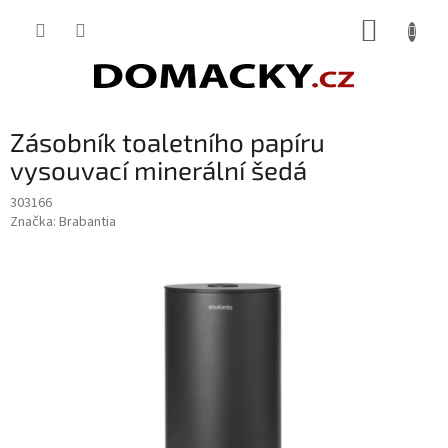
Přejít
NÁKUP
na
obsah
KOŠÍK
Zásobník toaletního papíru
vysouvací minerální šedá
303166
Značka:
Brabantia