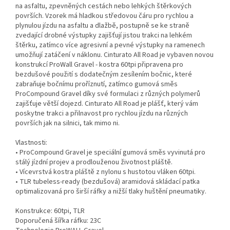
na asfaltu, zpevněných cestách nebo lehkých štěrkových
površích. Vzorek má hladkou středovou čáru pro rychlou a
plynulou jízdu na asfaltu a dlažbě, postupně se ke straně
zvedající drobné výstupky zajišťují jistou trakci na lehkém
štěrku, zatímco více agresivní a pevné výstupky na ramenech
umožňují zatáčení v náklonu. Cinturato All Road je vybaven novou
konstrukcí ProWall Gravel - kostra 60tpi připravena pro
bezdušové použití s dodatečným zesílením bočnic, které
zabraňuje bočnímu proříznutí, zatímco gumová směs
ProCompound Gravel díky své formulaci z různých polymerů
zajišťuje větší dojezd. Cinturato All Road je plášť, který vám
poskytne trakci a přilnavost pro rychlou jízdu na různých
površích jak na silnici, tak mimo ni.
Vlastnosti:
• ProCompound Gravel je speciální gumová směs vyvinutá pro
stálý jízdní projev a prodlouženou životnost pláště.
• Vícevrstvá kostra pláště z nylonu s hustotou vláken 60tpi.
• TLR tubeless-ready (bezdušová) aramidová skládací patka
optimalizovaná pro širší ráfky a nižší tlaky huštění pneumatiky.
Konstrukce: 60tpi, TLR
Doporučená šířka ráfku: 23C