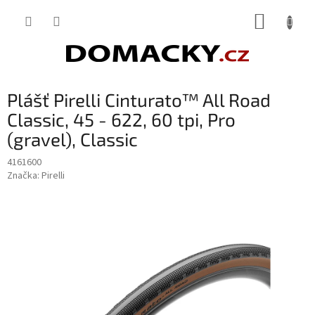
Přejít
NÁKUP
na
obsah
KOŠÍK
Plášť Pirelli Cinturato™ All Road
Classic, 45 - 622, 60 tpi, Pro
(gravel), Classic
4161600
Značka:
Pirelli