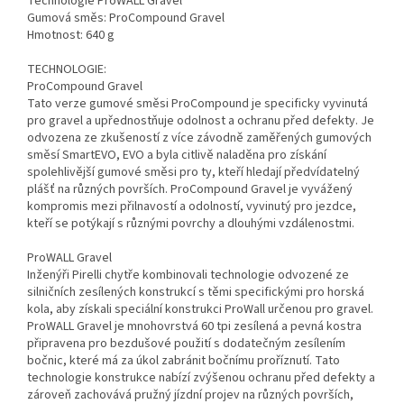
Technologie ProWALL Gravel
Gumová směs: ProCompound Gravel
Hmotnost: 640 g
TECHNOLOGIE:
ProCompound Gravel
Tato verze gumové směsi ProCompound je specificky vyvinutá
pro gravel a upřednostňuje odolnost a ochranu před defekty. Je
odvozena ze zkušeností z více závodně zaměřených gumových
směsí SmartEVO, EVO a byla citlivě naladěna pro získání
spolehlivější gumové směsi pro ty, kteří hledají předvídatelný
plášť na různých površích. ProCompound Gravel je vyvážený
kompromis mezi přilnavostí a odolností, vyvinutý pro jezdce,
kteří se potýkají s různými povrchy a dlouhými vzdálenostmi.
ProWALL Gravel
Inženýři Pirelli chytře kombinovali technologie odvozené ze
silničních zesílených konstrukcí s těmi specifickými pro horská
kola, aby získali speciální konstrukci ProWall určenou pro gravel.
ProWALL Gravel je mnohovrstvá 60 tpi zesílená a pevná kostra
připravena pro bezdušové použití s dodatečným zesílením
bočnic, které má za úkol zabránit bočnímu proříznutí. Tato
technologie konstrukce nabízí zvýšenou ochranu před defekty a
zároveň zachovává pružný jízdní projev na různých površích,