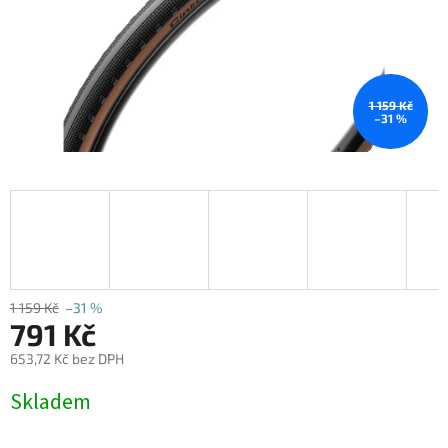
1 159 Kč
–31 %
1 159 Kč
–31 %
791 Kč
653,72 Kč bez DPH
Měrná
Skladem
cena: