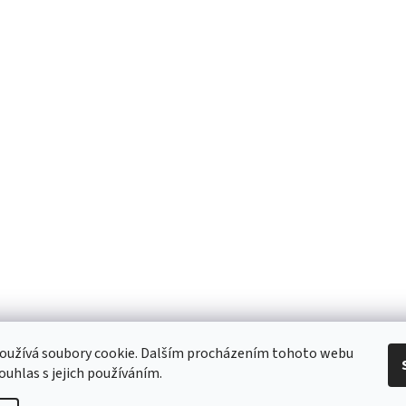
 Obchodní podmínky
/ Ochrana osobních údajů
/ Reklamace
/ Výměna, vr
oužívá soubory cookie. Dalším procházením tohoto webu
ouhlas s jejich používáním.