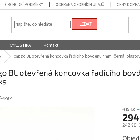
OBCHODNÍ PODMÍNKY
OCHRANA OSOBNÍCH ÚDAJŮ
CENY DOPRA
HLEDAT
CYKLISTIKA
Kontakt
y
capgo BL otevřená koncovka řadícího bovdenu 4mm, černá, plastov
o BL otevřená koncovka řadícího bov
ks
Capgo
419 Kč
–
294
242,98 K
Měrná
Obje
cena: