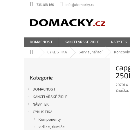
Přejít
736 488 166
info@domacky.cz
na
obsah
DOMÁCNOST
KANCELÁŘSKÉ ŽIDLE
NÁBYTEK
Domů
CYKLISTIKA
Servis, nářadí
Koncovk
P
capg
o
Přeskočit
s
250
Kategorie
kategorie
t
207014
r
DOMÁCNOST
Značka:
a
KANCELÁŘSKÉ ŽIDLE
n
NÁBYTEK
n
í
CYKLISTIKA
p
Komponenty
a
Vidlice, tlumiče