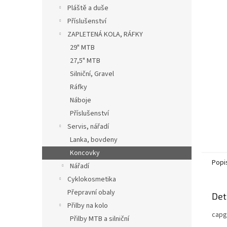
n
Pláště a duše
e
Příslušenství
l
ZAPLETENÁ KOLA, RÁFKY
29" MTB
27,5" MTB
Silniční, Gravel
Ráfky
Náboje
Příslušenství
Servis, nářadí
Lanka, bovdeny
Koncovky
Popi
Nářadí
Cyklokosmetika
Přepravní obaly
Det
Přilby na kolo
capg
Přilby MTB a silniční