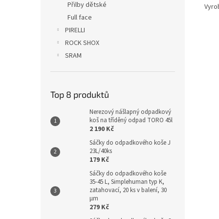
Přilby dětské
Vyro
Full face
PIRELLI
ROCK SHOX
SRAM
Top 8 produktů
Nerezový nášlapný odpadkový
koš na tříděný odpad TORO 45l
2 190 Kč
Sáčky do odpadkového koše J
23L/40ks
179 Kč
Sáčky do odpadkového koše
35-45 L, Simplehuman typ K,
zatahovací, 20 ks v balení, 30
µm
279 Kč