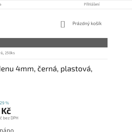
VY
Přihlášení
NÁKUPNÍ
Prázdný košík
KOŠÍK
á, 250ks
denu 4mm, černá, plastová,
29 %
 Kč
č bez DPH
dnáno