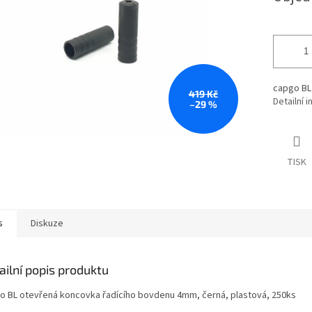
capgo BL 
419 Kč
Detailní 
–29 %
TISK
s
Diskuze
ailní popis produktu
o BL otevřená koncovka řadícího bovdenu 4mm, černá, plastová, 250ks