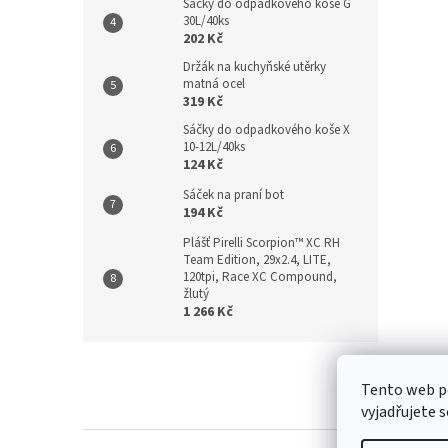
Sáčky do odpadkového koše G
30L/40ks
202 Kč
Držák na kuchyňské utěrky
matná ocel
319 Kč
Sáčky do odpadkového koše X
10-12L/40ks
124 Kč
Sáček na praní bot
194 Kč
Plášť Pirelli Scorpion™ XC RH
Team Edition, 29x2.4, LITE,
120tpi, Race XC Compound,
žlutý
1 266 Kč
Z
á
Kontakt
/
Tento web p
p
vyjadřujete s
a
t