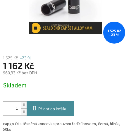
1 525 Kč
–23 %
1 525 Kč
–23 %
1 162 Kč
960,33 Kč bez DPH
Měrná
Skladem
cena:
Přidat do košíku
capgo OL utěsněná koncovka pro 4mm řadící bovden, černá, hliník,
50ks