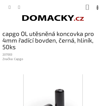
Přejít
NÁKUP
na
obsah
KOŠÍK
capgo OL utěsněná koncovka pro
4mm řadící bovden, černá, hliník,
50ks
207003
Značka:
Capgo