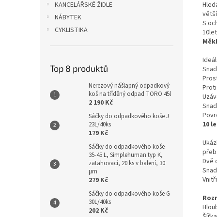
Hled
KANCELÁŘSKÉ ŽIDLE
větš
NÁBYTEK
S oc
CYKLISTIKA
10le
Měkk
Ideál
Top 8 produktů
Snadn
Prost
Nerezový nášlapný odpadkový
Proti
koš na tříděný odpad TORO 45l
Uzáv
2 190 Kč
Snadn
Povrc
Sáčky do odpadkového koše J
10 l
23L/40ks
179 Kč
Ukáz
Sáčky do odpadkového koše
přeb
35-45 L, Simplehuman typ K,
Dvě o
zatahovací, 20 ks v balení, 30
Snadn
µm
Vnitř
279 Kč
Sáčky do odpadkového koše G
Roz
30L/40ks
Hlou
202 Kč
Šířka