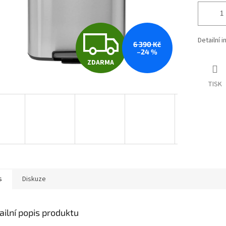
Z
Detailní 
6 390 Kč
–24 %
ZDARMA
D
TISK
A
R
M
s
Diskuze
A
ailní popis produktu