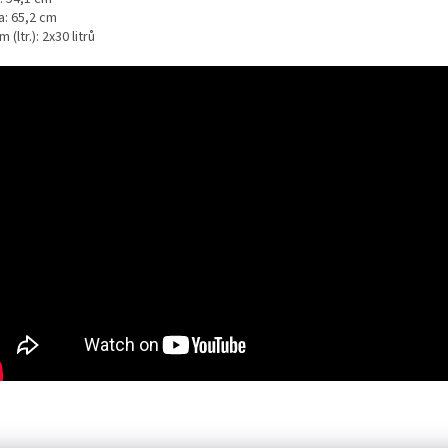
a: 65,2 cm
 (ltr.): 2x30 litrů