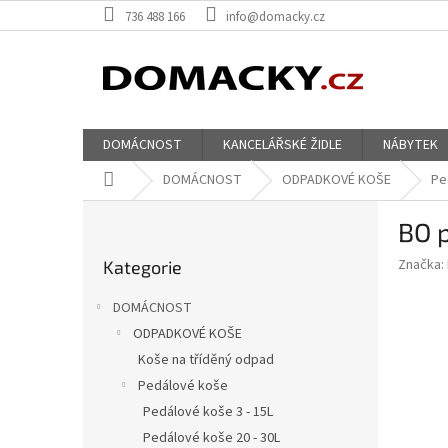
Přejít
736 488 166
info@domacky.cz
na
obsah
DOMÁCNOST
KANCELÁŘSKÉ ŽIDLE
NÁBYTEK
Domů
DOMÁCNOST
ODPADKOVÉ KOŠE
Pe
P
BO 
o
Přeskočit
s
Značka:
Kategorie
kategorie
t
r
DOMÁCNOST
a
ODPADKOVÉ KOŠE
n
Koše na tříděný odpad
n
í
Pedálové koše
p
Pedálové koše 3 - 15L
a
Pedálové koše 20 - 30L