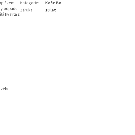
doplňkem
Kategorie
:
Koše Bo
hy odpadu.
Záruka
:
10 let
á kvalita s
livého