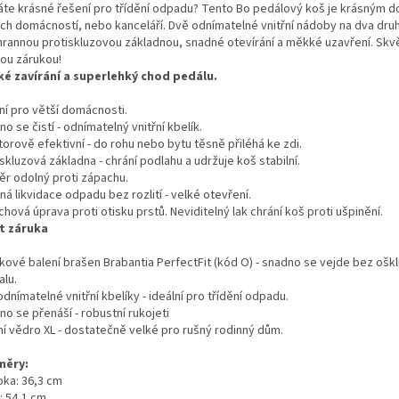
áte krásné řešení pro třídění odpadu? Tento Bo pedálový koš je krásným 
ích domácností, nebo kanceláří. Dvě odnímatelné vnitřní nádoby na dva dru
hrannou protiskluzovou základnou, snadné otevírání a měkké uzavření. Skvěl
tou zárukou!
é zavírání a superlehký chod pedálu.
ní pro větší domácnosti.
o se čistí - odnímatelný vnitřní kbelík.
orově efektivní - do rohu nebo bytu těsně přiléhá ke zdi.
skluzová základna - chrání podlahu a udržuje koš stabilní.
ěr odolný proti zápachu.
á likvidace odpadu bez rozlití - velké otevření.
hová úprava proti otisku prstů. Neviditelný lak chrání koš proti ušpinění.
et záruka
kové balení brašen Brabantia PerfectFit (kód O) - snadno se vejde bez ošk
alu.
dnímatelné vnitřní kbelíky - ideální pro třídění odpadu.
o se přenáší - robustní rukojeti
ní vědro XL - dostatečně velké pro rušný rodinný dům.
měry:
bka: 36,3 cm
: 54,1 cm