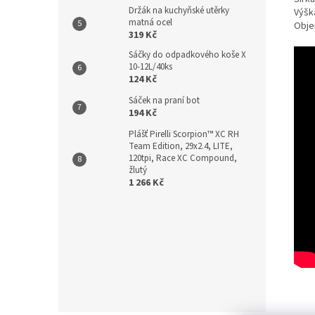
Držák na kuchyňské utěrky
Výšk
matná ocel
Objem
319 Kč
Sáčky do odpadkového koše X
10-12L/40ks
124 Kč
Sáček na praní bot
194 Kč
Plášť Pirelli Scorpion™ XC RH
Team Edition, 29x2.4, LITE,
120tpi, Race XC Compound,
žlutý
1 266 Kč