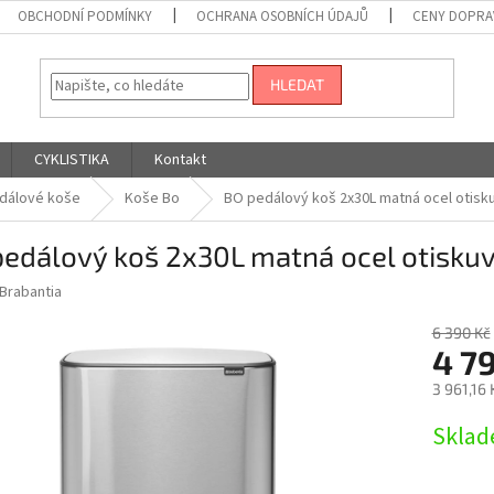
OBCHODNÍ PODMÍNKY
OCHRANA OSOBNÍCH ÚDAJŮ
CENY DOPRA
HLEDAT
CYKLISTIKA
Kontakt
dálové koše
Koše Bo
BO pedálový koš 2x30L matná ocel otisk
pedálový koš 2x30L matná ocel otisku
Brabantia
6 390 Kč
4 7
3 961,16
Měrná
Sklad
cena: