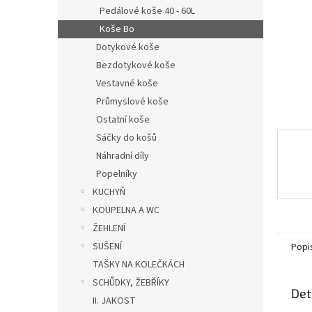
n
Pedálové koše 40 - 60L
e
Koše Bo
l
Dotykové koše
Bezdotykové koše
Vestavné koše
Průmyslové koše
Ostatní koše
Sáčky do košů
Náhradní díly
Popelníky
KUCHYŇ
KOUPELNA A WC
ŽEHLENÍ
SUŠENÍ
Popi
TAŠKY NA KOLEČKÁCH
SCHŮDKY, ŽEBŘÍKY
Det
II. JAKOST