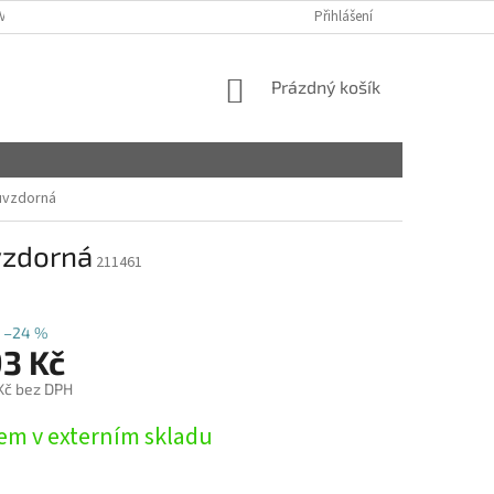
VY
Přihlášení
NÁKUPNÍ
Prázdný košík
KOŠÍK
uvzdorná
vzdorná
211461
–24 %
93 Kč
 Kč bez DPH
em v externím skladu