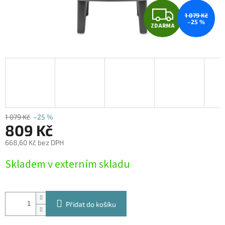
Z
1 079 Kč
–25 %
ZDARMA
D
A
R
M
A
1 079 Kč
–25 %
809 Kč
668,60 Kč bez DPH
Měrná
Skladem v externím skladu
cena:
Přidat do košíku