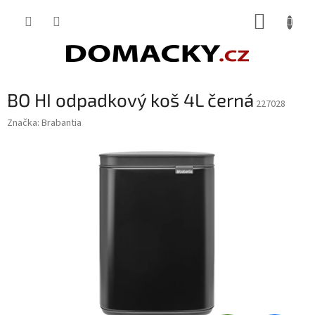
Přejít
NÁKUP
na
obsah
KOŠÍK
BO HI odpadkový koš 4L černá
227028
Značka:
Brabantia