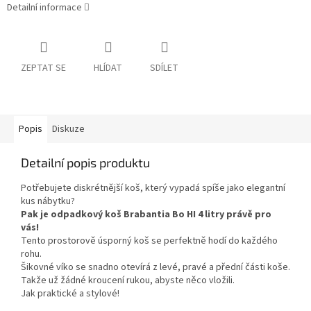
Detailní informace
ZEPTAT SE
HLÍDAT
SDÍLET
Popis
Diskuze
Detailní popis produktu
Potřebujete diskrétnější koš, který vypadá spíše jako elegantní
kus nábytku?
Pak je odpadkový koš Brabantia Bo HI 4 litry právě pro
vás!
Tento prostorově úsporný koš se perfektně hodí do každého
rohu.
Šikovné víko se snadno otevírá z levé, pravé a přední části koše.
Takže už žádné kroucení rukou, abyste něco vložili.
Jak praktické a stylové!