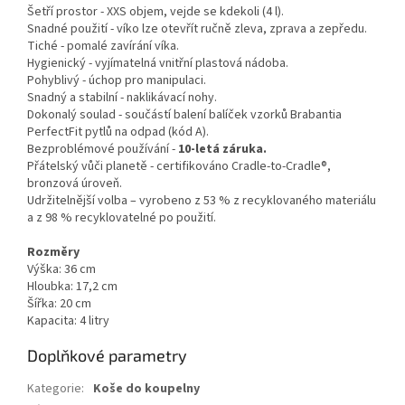
Šetří prostor - XXS objem, vejde se kdekoli (4 l).
Snadné použití - víko lze otevřít ručně zleva, zprava a zepředu.
Tiché - pomalé zavírání víka.
Hygienický - vyjímatelná vnitřní plastová nádoba.
Pohyblivý - úchop pro manipulaci.
Snadný a stabilní - naklikávací nohy.
Dokonalý soulad - součástí balení balíček vzorků Brabantia
PerfectFit pytlů na odpad (kód A).
Bezproblémové používání -
10-letá záruka.
Přátelský vůči planetě - certifikováno Cradle-to-Cradle®,
bronzová úroveň.
Udržitelnější volba – vyrobeno z 53 % z recyklovaného materiálu
a z 98 % recyklovatelné po použití.
Rozměry
Výška: 36 cm
Hloubka: 17,2 cm
Šířka: 20 cm
Kapacita: 4 litry
Doplňkové parametry
Kategorie
:
Koše do koupelny