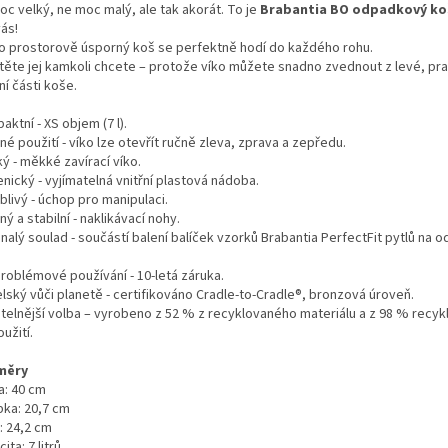
c velký, ne moc malý, ale tak akorát. To je
Brabantia BO odpadkový koš 
ás!
o prostorově úsporný koš se perfektně hodí do každého rohu.
těte jej kamkoli chcete – protože víko můžete snadno zvednout z levé, pr
í části koše.
ktní - XS objem (7 l).
é použití - víko lze otevřít ručně zleva, zprava a zepředu.
ý - měkké zavírací víko.
nický - vyjímatelná vnitřní plastová nádoba.
livý - úchop pro manipulaci.
ý a stabilní - naklikávací nohy.
alý soulad - součástí balení balíček vzorků Brabantia PerfectFit pytlů na 
roblémové používání - 10-letá záruka.
lský vůči planetě - certifikováno Cradle-to-Cradle®, bronzová úroveň.
itelnější volba – vyrobeno z 52 % z recyklovaného materiálu a z 98 % recyk
užití.
měry
a: 40 cm
bka: 20,7 cm
: 24,2 cm
ita: 7 litrů