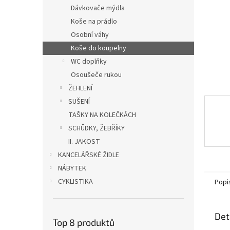
n
Dávkovače mýdla
e
Koše na prádlo
l
Osobní váhy
Koše do koupelny
WC doplňky
Osoušeče rukou
ŽEHLENÍ
SUŠENÍ
TAŠKY NA KOLEČKÁCH
SCHŮDKY, ŽEBŘÍKY
II. JAKOST
KANCELÁŘSKÉ ŽIDLE
NÁBYTEK
CYKLISTIKA
Popi
Det
Top 8 produktů