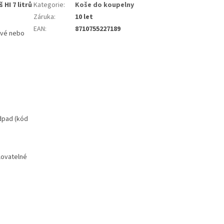
HI 7 litrů
Kategorie
:
Koše do koupelny
Záruka
:
10 let
EAN
:
8710755227189
avé nebo
odpad (kód
lovatelné