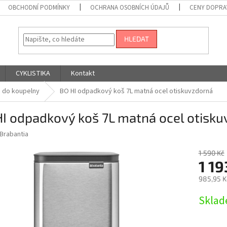
OBCHODNÍ PODMÍNKY
OCHRANA OSOBNÍCH ÚDAJŮ
CENY DOPRA
HLEDAT
CYKLISTIKA
Kontakt
 do koupelny
BO HI odpadkový koš 7L matná ocel otiskuvzdorná
I odpadkový koš 7L matná ocel otisk
Brabantia
1 590 Kč
1 19
985,95 K
Měrná
Sklad
cena: