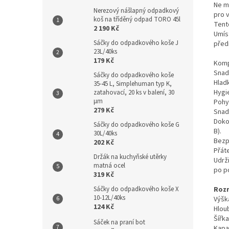
Ne mo
Nerezový nášlapný odpadkový
pro v
koš na tříděný odpad TORO 45l
Tent
2 190 Kč
Umís
Sáčky do odpadkového koše J
předn
23L/40ks
179 Kč
Kompa
Snadn
Sáčky do odpadkového koše
Hladk
35-45 L, Simplehuman typ K,
Hygie
zatahovací, 20 ks v balení, 30
µm
Pohyb
279 Kč
Snadn
Dokon
Sáčky do odpadkového koše G
B).
30L/40ks
Bezp
202 Kč
Přáte
Držák na kuchyňské utěrky
Udrž
matná ocel
po po
319 Kč
Roz
Sáčky do odpadkového koše X
10-12L/40ks
Výšk
124 Kč
Hlou
Šířka
Sáček na praní bot
Kapac