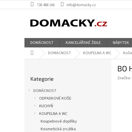
Přejít
736 488 166
info@domacky.cz
na
obsah
DOMÁCNOST
KANCELÁŘSKÉ ŽIDLE
NÁBYTEK
Domů
DOMÁCNOST
KOUPELNA A WC
Koše
P
BO H
o
Přeskočit
s
Značka:
Kategorie
kategorie
t
r
DOMÁCNOST
a
ODPADKOVÉ KOŠE
n
KUCHYŇ
n
í
KOUPELNA A WC
p
Koupelnové doplňky
a
Kosmetická zrcátka