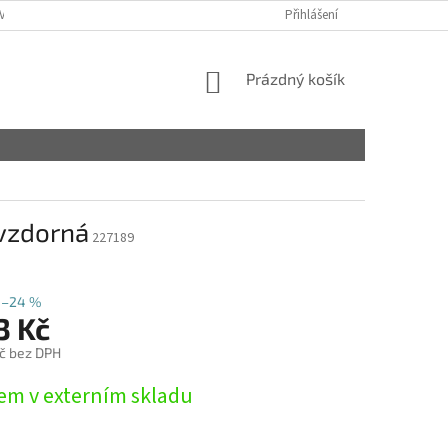
VY
Přihlášení
NÁKUPNÍ
Prázdný košík
KOŠÍK
uvzdorná
227189
–24 %
3 Kč
č bez DPH
em v externím skladu