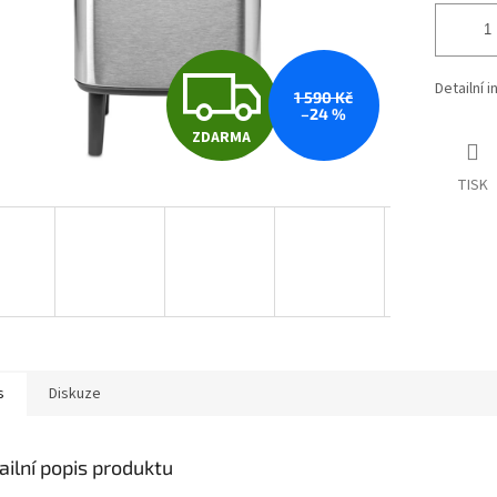
Z
Detailní 
1 590 Kč
–24 %
ZDARMA
D
TISK
A
R
M
s
Diskuze
A
ailní popis produktu