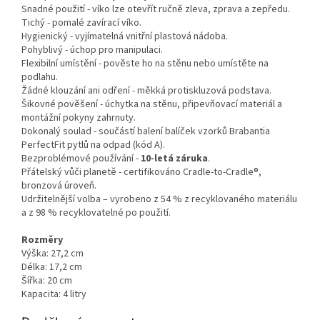
Snadné použití - víko lze otevřít ručně zleva, zprava a zepředu.
Tichý - pomalé zavírací víko.
Hygienický - vyjímatelná vnitřní plastová nádoba.
Pohyblivý - úchop pro manipulaci.
Flexibilní umístění - pověste ho na stěnu nebo umístěte na
podlahu.
Žádné klouzání ani odření - měkká protiskluzová podstava.
Šikovné pověšení - úchytka na stěnu, připevňovací materiál a
montážní pokyny zahrnuty.
Dokonalý soulad - součástí balení balíček vzorků Brabantia
PerfectFit pytlů na odpad (kód A).
Bezproblémové používání -
10-letá záruka
.
Přátelský vůči planetě - certifikováno Cradle-to-Cradle®,
bronzová úroveň.
Udržitelnější volba – vyrobeno z 54 % z recyklovaného materiálu
a z 98 % recyklovatelné po použití.
Rozměry
Výška: 27,2 cm
Délka: 17,2 cm
Šířka: 20 cm
Kapacita: 4 litry