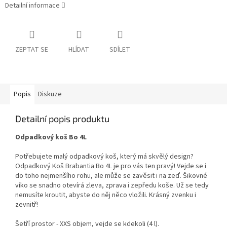
Detailní informace
ZEPTAT SE
HLÍDAT
SDÍLET
Popis
Diskuze
Detailní popis produktu
Odpadkový koš Bo 4L
Potřebujete malý odpadkový koš, který má skvělý design?
Odpadkový Koš Brabantia Bo 4L je pro vás ten pravý! Vejde se i
do toho nejmenšího rohu, ale může se zavěsit i na zeď. Šikovné
víko se snadno otevírá zleva, zprava i zepředu koše. Už se tedy
nemusíte kroutit, abyste do něj něco vložili. Krásný zvenku i
zevnitř!
Šetří prostor - XXS objem, vejde se kdekoli (4 l).