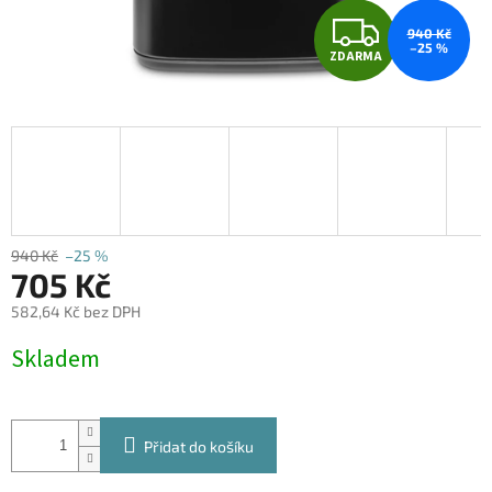
Z
940 Kč
–25 %
ZDARMA
D
A
R
M
A
940 Kč
–25 %
705 Kč
582,64 Kč bez DPH
Měrná
Skladem
cena:
Přidat do košíku