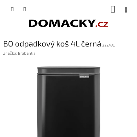
Přejít
NÁKUP
na
obsah
KOŠÍK
BO odpadkový koš 4L černá
222481
Značka:
Brabantia