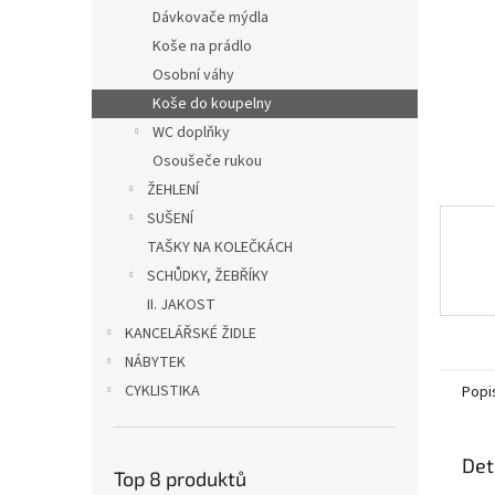
n
Dávkovače mýdla
e
Koše na prádlo
l
Osobní váhy
Koše do koupelny
WC doplňky
Osoušeče rukou
ŽEHLENÍ
SUŠENÍ
TAŠKY NA KOLEČKÁCH
SCHŮDKY, ŽEBŘÍKY
II. JAKOST
KANCELÁŘSKÉ ŽIDLE
NÁBYTEK
CYKLISTIKA
Popi
Det
Top 8 produktů