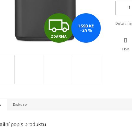
Z
Detailní 
1 590 Kč
–24 %
ZDARMA
D
TISK
A
R
M
s
Diskuze
A
ailní popis produktu