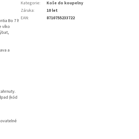
Kategorie
:
Koše do koupelny
Záruka
:
10 let
EAN
:
8710755233722
tia Bo 7 l!
e víko
ýbat,
rava a
zahrnuty.
odpad (kód
lovatelné