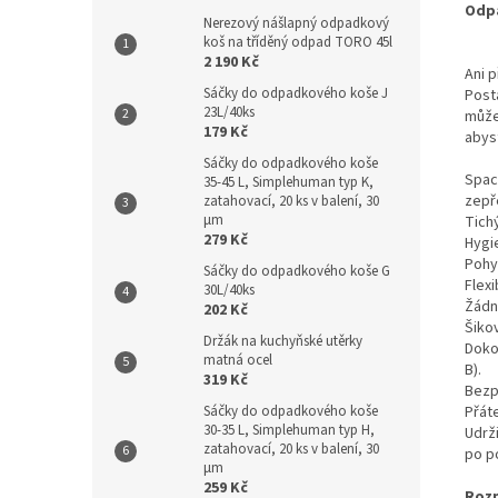
Odpa
Nerezový nášlapný odpadkový
koš na tříděný odpad TORO 45l
2 190 Kč
Ani p
Sáčky do odpadkového koše J
Post
23L/40ks
může
179 Kč
abys
Sáčky do odpadkového koše
Space
35-45 L, Simplehuman typ K,
zepř
zatahovací, 20 ks v balení, 30
µm
Tichý
279 Kč
Hygie
Pohyb
Sáčky do odpadkového koše G
Flexi
30L/40ks
Žádn
202 Kč
Šiko
Držák na kuchyňské utěrky
Dokon
matná ocel
B).
319 Kč
Bezp
Přáte
Sáčky do odpadkového koše
30-35 L, Simplehuman typ H,
Udrž
zatahovací, 20 ks v balení, 30
po po
µm
259 Kč
Roz