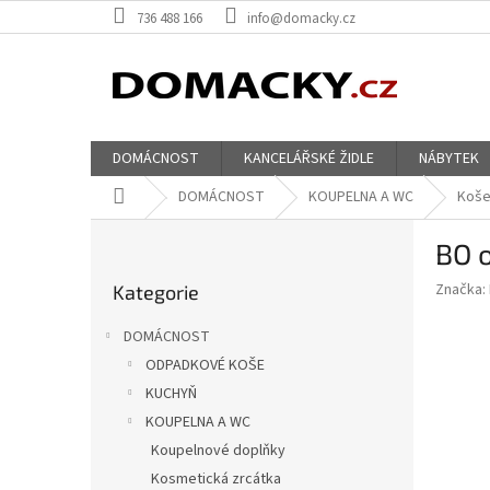
Přejít
736 488 166
info@domacky.cz
na
obsah
DOMÁCNOST
KANCELÁŘSKÉ ŽIDLE
NÁBYTEK
Domů
DOMÁCNOST
KOUPELNA A WC
Koše
P
BO 
o
Přeskočit
s
Značka:
Kategorie
kategorie
t
r
DOMÁCNOST
a
ODPADKOVÉ KOŠE
n
KUCHYŇ
n
í
KOUPELNA A WC
p
Koupelnové doplňky
a
Kosmetická zrcátka