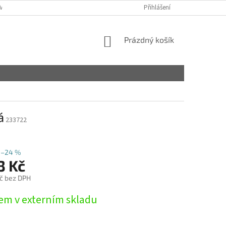
VY
Přihlášení
NÁKUPNÍ
Prázdný košík
KOŠÍK
á
233722
–24 %
3 Kč
č bez DPH
em v externím skladu