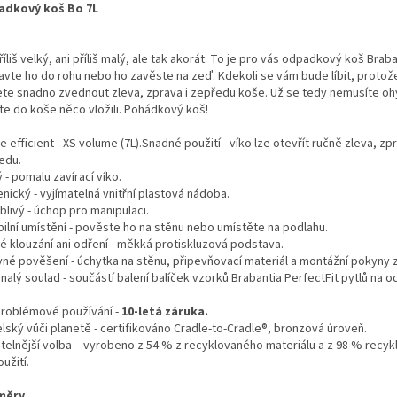
dkový koš Bo 7L
říliš velký, ani příliš malý, ale tak akorát. To je pro vás odpadkový koš Braban
avte ho do rohu nebo ho zavěste na zeď. Kdekoli se vám bude líbit, protož
te snadno zvednout zleva, zprava i zepředu koše. Už se tedy nemusíte oh
te do koše něco vložili. Pohádkový koš!
 efficient - XS volume (7L).Snadné použití - víko lze otevřít ručně zleva, zp
edu.
 - pomalu zavírací víko.
nický - vyjímatelná vnitřní plastová nádoba.
livý - úchop pro manipulaci.
bilní umístění - pověste ho na stěnu nebo umístěte na podlahu.
é klouzání ani odření - měkká protiskluzová podstava.
vné pověšení - úchytka na stěnu, připevňovací materiál a montážní pokyny 
alý soulad - součástí balení balíček vzorků Brabantia PerfectFit pytlů na 
roblémové používání -
10-letá záruka.
lský vůči planetě - certifikováno Cradle-to-Cradle®, bronzová úroveň.
itelnější volba – vyrobeno z 54 % z recyklovaného materiálu a z 98 % recyk
užití.
měry