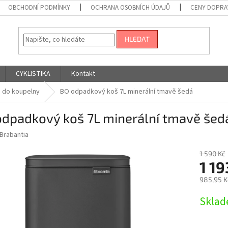
OBCHODNÍ PODMÍNKY
OCHRANA OSOBNÍCH ÚDAJŮ
CENY DOPRA
HLEDAT
CYKLISTIKA
Kontakt
 do koupelny
BO odpadkový koš 7L minerální tmavě šedá
odpadkový koš 7L minerální tmavě šed
Brabantia
1 590 Kč
1 19
985,95 K
Měrná
Sklad
cena: