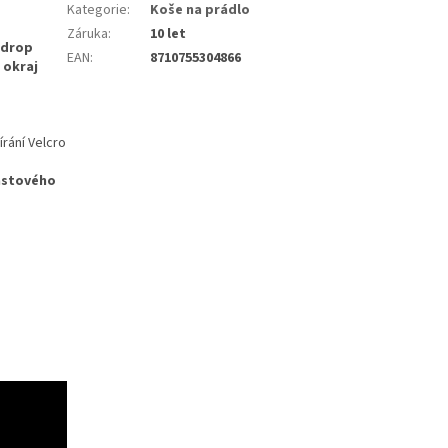
Kategorie
:
Koše na prádlo
Záruka
:
10 let
-drop
EAN
:
8710755304866
 okraj
rání Velcro
lastového