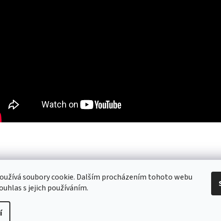
 Obchodní podmínky
/ Ochrana osobních údajů
/ Reklamace
/ Výměna, vr
oužívá soubory cookie. Dalším procházením tohoto webu
ouhlas s jejich používáním.
í
pravit nastavení cookies