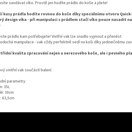
síte sundávat víko. Prostě jen hodíte prádlo do koše a jdete!
í kusy prádla hodíte rovnou do koše díky speciálnímu otvoru Quick
rý design víka - při manipulaci s prádlem stačí víko pouze nasadit na
e
ste prádlo kam potřebujete! Vnitřní vak lze snadlo vyjmout a přenést
oduchá manipulace - vak vždy perfektně sedí na koši díky jedinečnému zaví
třídní kvalita zpracování nejen u nerezového koše, ale i pevného p
vý vnitřní vak součástí balení.
adní parametry
m: 35L
ěr: 30cm
a: 63,5cm