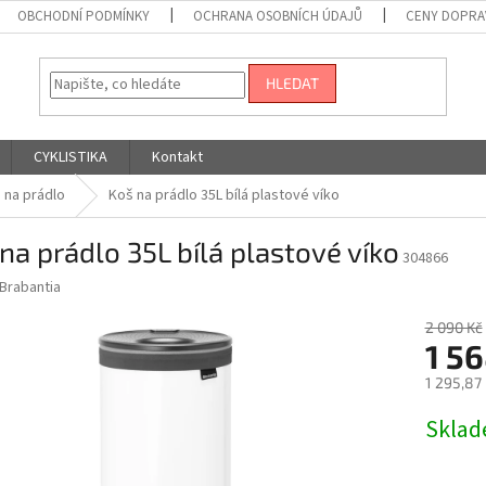
OBCHODNÍ PODMÍNKY
OCHRANA OSOBNÍCH ÚDAJŮ
CENY DOPRA
HLEDAT
CYKLISTIKA
Kontakt
 na prádlo
Koš na prádlo 35L bílá plastové víko
na prádlo 35L bílá plastové víko
304866
Brabantia
2 090 Kč
1 56
1 295,87
Měrná
Skla
cena: