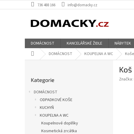
Přejít
736 488 166
info@domacky.cz
na
obsah
DOMÁCNOST
KANCELÁŘSKÉ ŽIDLE
NÁBYTEK
Domů
DOMÁCNOST
KOUPELNA A WC
Koše
P
Koš 
o
Přeskočit
s
Značka:
Kategorie
kategorie
t
r
DOMÁCNOST
a
ODPADKOVÉ KOŠE
n
KUCHYŇ
n
í
KOUPELNA A WC
p
Koupelnové doplňky
a
Kosmetická zrcátka