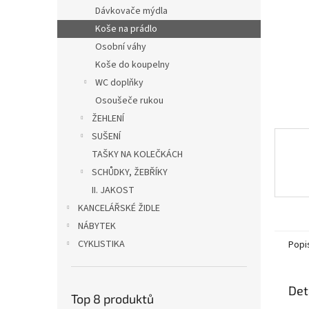
n
Dávkovače mýdla
e
Koše na prádlo
l
Osobní váhy
Koše do koupelny
WC doplňky
Osoušeče rukou
ŽEHLENÍ
SUŠENÍ
TAŠKY NA KOLEČKÁCH
SCHŮDKY, ŽEBŘÍKY
II. JAKOST
KANCELÁŘSKÉ ŽIDLE
NÁBYTEK
CYKLISTIKA
Popi
Det
Top 8 produktů