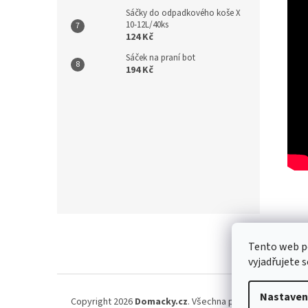
Sáčky do odpadkového koše X
10-12L/40ks
124 Kč
Sáček na praní bot
194 Kč
Z
á
Kontakt
/
Tento web p
p
vyjadřujete s
a
t
í
Nastaven
Copyright 2026
Domacky.cz
. Všechna práva vyhrazena.
U