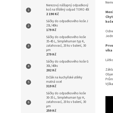
Nemu
Nerezový nášlapný odpadkový
koš na tříděný odpad TORO 45l
Menš
2 190 Kč
Chyt
Sáčky do odpadkového koše J
koš
23L/40ks
179 Kč
Odne
Jedn
Sáčky do odpadkového koše
35-45 L, Simplehuman typ K,
Prvo
zatahovací, 20 ks v balení, 30
µm
víka
279 Kč
Látko
Sáčky do odpadkového koše G
30L/40ks
Zákl
202 Kč
Obje
Držák na kuchyňské utěrky
Prům
matná ocel
Výšk
319 Kč
Sáčky do odpadkového koše
30-35 L, Simplehuman typ H,
zatahovací, 20 ks v balení, 30
µm
259 Kč