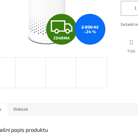
Z
Detailní 
2 090 Kč
–24 %
ZDARMA
D
TISK
A
R
M
s
Diskuze
A
ailní popis produktu