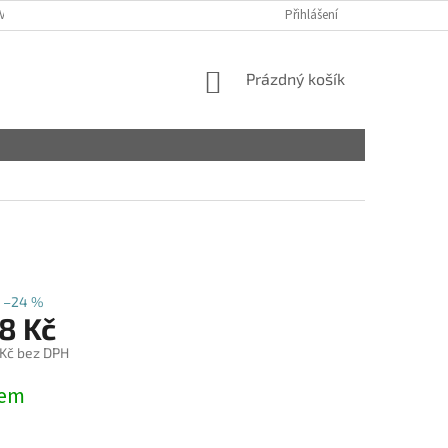
VY
Přihlášení
NÁKUPNÍ
Prázdný košík
KOŠÍK
–24 %
8 Kč
 Kč bez DPH
dem