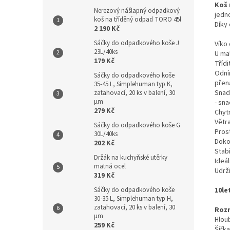
Koš 
Nerezový nášlapný odpadkový
jedno
koš na tříděný odpad TORO 45l
Díky 
2 190 Kč
Sáčky do odpadkového koše J
Víko
23L/40ks
U mal
179 Kč
Tříd
Odní
Sáčky do odpadkového koše
přená
35-45 L, Simplehuman typ K,
Snad
zatahovací, 20 ks v balení, 30
µm
- sn
279 Kč
Chytr
Větra
Sáčky do odpadkového koše G
Pros
30L/40ks
Doko
202 Kč
Stabi
Držák na kuchyňské utěrky
Ideá
matná ocel
Udrži
319 Kč
10le
Sáčky do odpadkového koše
30-35 L, Simplehuman typ H,
zatahovací, 20 ks v balení, 30
Roz
µm
Hlou
259 Kč
Šířka