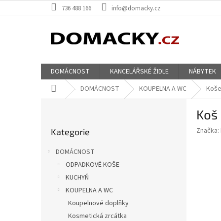
Přejít
736 488 166
info@domacky.cz
na
obsah
DOMÁCNOST
KANCELÁŘSKÉ ŽIDLE
NÁBYTEK
Domů
DOMÁCNOST
KOUPELNA A WC
Koše
P
Koš 
o
Přeskočit
s
Značka:
Kategorie
kategorie
t
r
DOMÁCNOST
a
ODPADKOVÉ KOŠE
n
KUCHYŇ
n
í
KOUPELNA A WC
p
Koupelnové doplňky
a
Kosmetická zrcátka