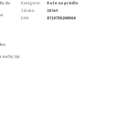
dlo do
Kategorie
:
Koše na prádlo
Záruka
:
10 let
je.
EAN
:
8710755200564
dno
a suchý zip