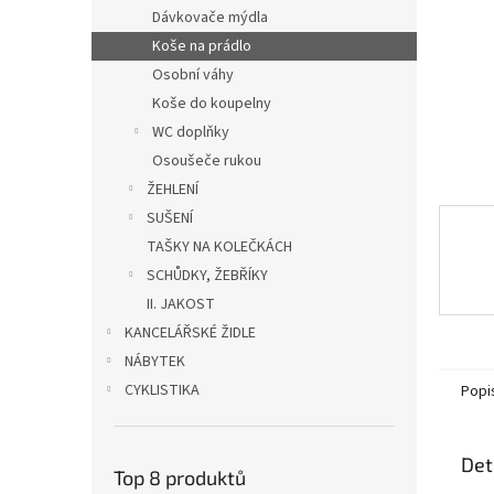
n
Dávkovače mýdla
e
Koše na prádlo
l
Osobní váhy
Koše do koupelny
WC doplňky
Osoušeče rukou
ŽEHLENÍ
SUŠENÍ
TAŠKY NA KOLEČKÁCH
SCHŮDKY, ŽEBŘÍKY
II. JAKOST
KANCELÁŘSKÉ ŽIDLE
NÁBYTEK
CYKLISTIKA
Popi
Det
Top 8 produktů