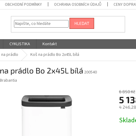
OBCHODNÍ PODMÍNKY
OCHRANA OSOBNÍCH ÚDAJŮ
CENY DOPRA
HLEDAT
CYKLISTIKA
Kontakt
 na prádlo
Koš na prádlo Bo 2x45L bílá
na prádlo Bo 2x45L bílá
200540
Brabantia
6 850 Kč
5 13
4 246,28
Měrná
Skla
cena: