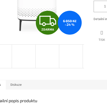
Z
Detailní 
6 850 Kč
–24 %
ZDARMA
D
TISK
A
R
M
s
Diskuze
A
ailní popis produktu