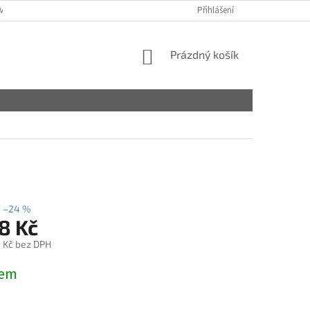
VY
Přihlášení
NÁKUPNÍ
Prázdný košík
KOŠÍK
–24 %
8 Kč
 Kč bez DPH
dem