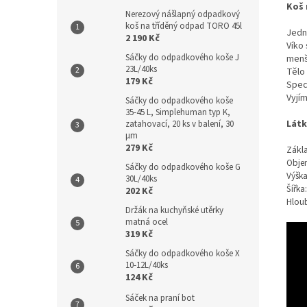
Koš 
Nerezový nášlapný odpadkový
koš na tříděný odpad TORO 45l
Jedno
2 190 Kč
Víko 
Sáčky do odpadkového koše J
menš
23L/40ks
Tělo
179 Kč
Speci
Vyjí
Sáčky do odpadkového koše
35-45 L, Simplehuman typ K,
Látk
zatahovací, 20 ks v balení, 30
µm
279 Kč
Zákl
Obje
Sáčky do odpadkového koše G
Výšk
30L/40ks
Šířka
202 Kč
Hlou
Držák na kuchyňské utěrky
matná ocel
319 Kč
Sáčky do odpadkového koše X
10-12L/40ks
124 Kč
Sáček na praní bot