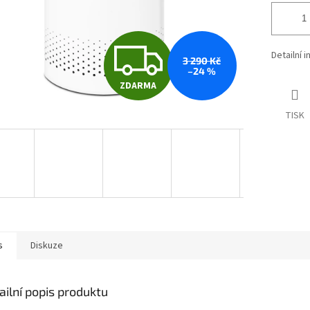
Z
Detailní 
3 290 Kč
–24 %
ZDARMA
D
TISK
A
R
M
s
Diskuze
A
ailní popis produktu