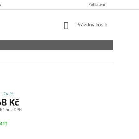
VY
Přihlášení
NÁKUPNÍ
Prázdný košík
KOŠÍK
–24 %
68 Kč
 Kč bez DPH
dem