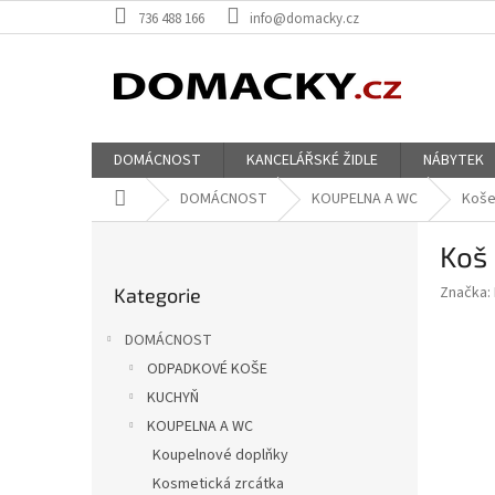
Přejít
736 488 166
info@domacky.cz
na
obsah
DOMÁCNOST
KANCELÁŘSKÉ ŽIDLE
NÁBYTEK
Domů
DOMÁCNOST
KOUPELNA A WC
Koše
P
Koš 
o
Přeskočit
s
Značka:
Kategorie
kategorie
t
r
DOMÁCNOST
a
ODPADKOVÉ KOŠE
n
KUCHYŇ
n
í
KOUPELNA A WC
p
Koupelnové doplňky
a
Kosmetická zrcátka