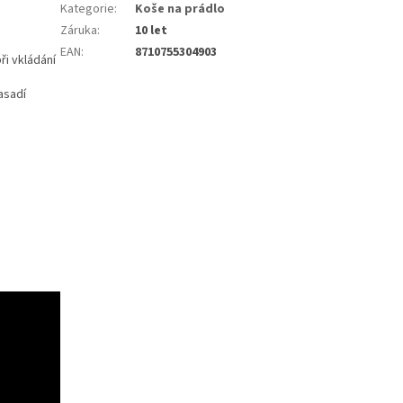
Kategorie
:
Koše na prádlo
Záruka
:
10 let
EAN
:
8710755304903
ři vkládání
asadí