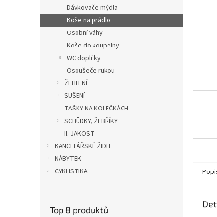
n
Dávkovače mýdla
e
Koše na prádlo
l
Osobní váhy
Koše do koupelny
WC doplňky
Osoušeče rukou
ŽEHLENÍ
SUŠENÍ
TAŠKY NA KOLEČKÁCH
SCHŮDKY, ŽEBŘÍKY
II. JAKOST
KANCELÁŘSKÉ ŽIDLE
NÁBYTEK
CYKLISTIKA
Popi
Det
Top 8 produktů