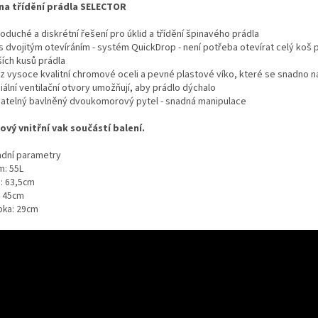
na třídění prádla SELECTOR
duché a diskrétní řešení pro úklid a třídění špinavého prádla
s dvojitým otevíráním - systém QuickDrop - není potřeba otevírat celý koš p
ích kusů prádla
 z vysoce kvalitní chromové oceli a pevné plastové víko, které se snadno n
ální ventilační otvory umožňují, aby prádlo dýchalo
matelný bavlněný dvoukomorový pytel - snadná manipulace
ový vnitřní vak součástí balení.
adní parametry
m: 55L
a: 63,5cm
: 45cm
bka: 29cm