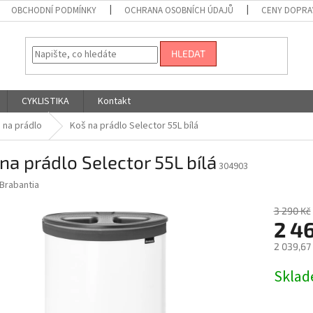
OBCHODNÍ PODMÍNKY
OCHRANA OSOBNÍCH ÚDAJŮ
CENY DOPRA
HLEDAT
CYKLISTIKA
Kontakt
 na prádlo
Koš na prádlo Selector 55L bílá
na prádlo Selector 55L bílá
304903
Brabantia
3 290 Kč
2 4
2 039,67
Měrná
Skla
cena: