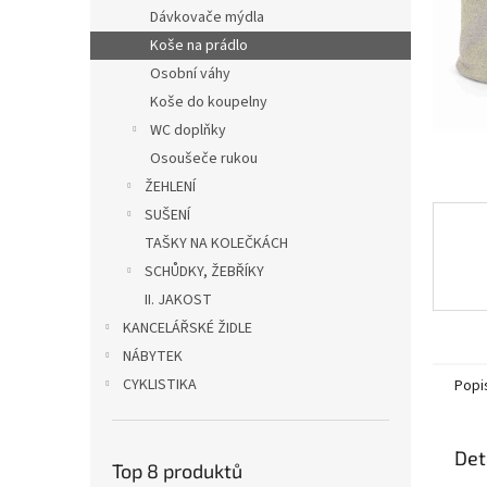
n
Dávkovače mýdla
e
Koše na prádlo
l
Osobní váhy
Koše do koupelny
WC doplňky
Osoušeče rukou
ŽEHLENÍ
SUŠENÍ
TAŠKY NA KOLEČKÁCH
SCHŮDKY, ŽEBŘÍKY
II. JAKOST
KANCELÁŘSKÉ ŽIDLE
NÁBYTEK
CYKLISTIKA
Popi
Det
Top 8 produktů