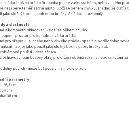
o skládací koš na prádlo Brabantia pojme várku suchého, nebo vlhkého prád
bě nezabere téměř žádné místo. Složí se během chvilky, snadno se čistí a lz
t jako úložný box na papír nebo hračky. Skládací a roztomilý!
dy a vlastnosti
né a kompaktní skladování - složí se během chvilky.
ý objem - prostor pro kompletní várku prádla.
ný pro přepravu suchého nebo vlhkého prádla - speciální voděodolný povla
funkční - lze jej také použít jako úložný box na papír, hračky atd.
roblémové použití - 2letá záruka.
á přilnavost - bambusový okraj pro držení oběma rukama nebo umístění na 
odolný povrch - může být použit i na mokré prádlo
adní parametry
a: 26,5 cm
: 54 cm
bka: 36 cm