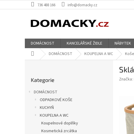
Přejít
736 488 166
info@domacky.cz
na
obsah
DOMÁCNOST
KANCELÁŘSKÉ ŽIDLE
NÁBYTEK
Domů
DOMÁCNOST
KOUPELNA A WC
Koše
P
Sklá
o
Přeskočit
s
Značka:
Kategorie
kategorie
t
r
DOMÁCNOST
a
ODPADKOVÉ KOŠE
n
KUCHYŇ
n
í
KOUPELNA A WC
p
Koupelnové doplňky
a
Kosmetická zrcátka