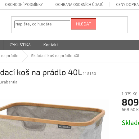
OBCHODNÍ PODMÍNKY
OCHRANA OSOBNÍCH ÚDAJŮ
CENY DOPRA
HLEDAT
CYKLISTIKA
Kontakt
 na prádlo
Skládací koš na prádlo 40L
dací koš na prádlo 40L
118180
Brabantia
1 079 Kč
809
668,60 K
Měrná
Skla
cena: