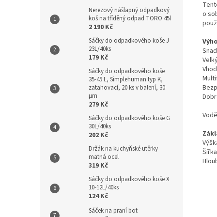
Tent
Nerezový nášlapný odpadkový
o so
koš na tříděný odpad TORO 45l
použí
2 190 Kč
Sáčky do odpadkového koše J
Výho
23L/40ks
Snad
179 Kč
Velk
Vhod
Sáčky do odpadkového koše
Multi
35-45 L, Simplehuman typ K,
Bezp
zatahovací, 20 ks v balení, 30
µm
Dobr
279 Kč
Vodě
Sáčky do odpadkového koše G
30L/40ks
Zákl
202 Kč
Výšk
Držák na kuchyňské utěrky
Šířka
matná ocel
Hlou
319 Kč
Sáčky do odpadkového koše X
10-12L/40ks
124 Kč
Sáček na praní bot