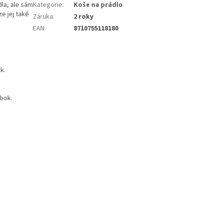
la, ale sám
Kategorie
:
Koše na prádlo
e jej také
Záruka
:
2 roky
EAN
:
8710755118180
k.
bok.