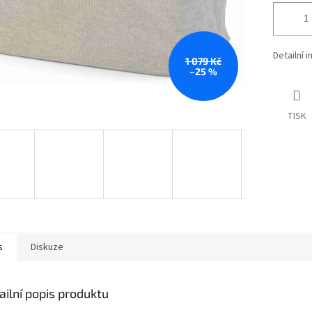
Detailní 
1 079 Kč
–25 %
TISK
s
Diskuze
ailní popis produktu