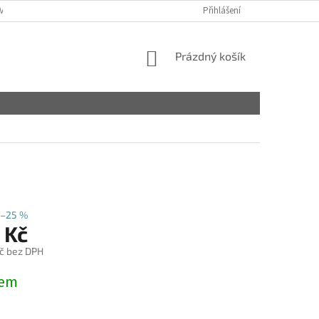
VY
Přihlášení
NÁKUPNÍ
Prázdný košík
KOŠÍK
–25 %
 Kč
č bez DPH
dem