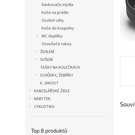
n
Dávkovače mýdla
e
Koše na prádlo
l
Osobní váhy
Koše do koupelny
WC doplňky
Osoušeče rukou
ŽEHLENÍ
SUŠENÍ
TAŠKY NA KOLEČKÁCH
SCHŮDKY, ŽEBŘÍKY
II. JAKOST
KANCELÁŘSKÉ ŽIDLE
NÁBYTEK
Souvi
CYKLISTIKA
Top 8 produktů