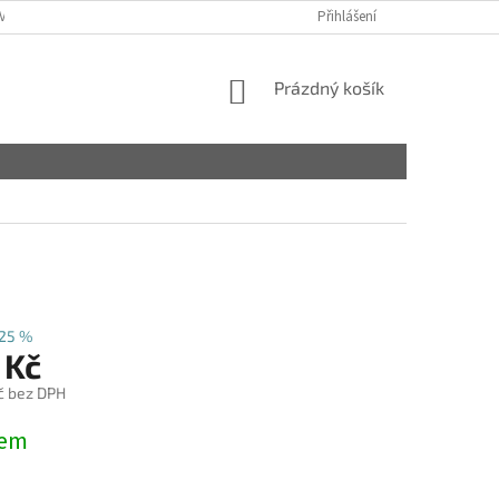
VY
Přihlášení
NÁKUPNÍ
Prázdný košík
KOŠÍK
25 %
 Kč
č bez DPH
dem