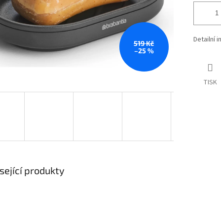
Detailní 
519 Kč
–25 %
TISK
sející produkty