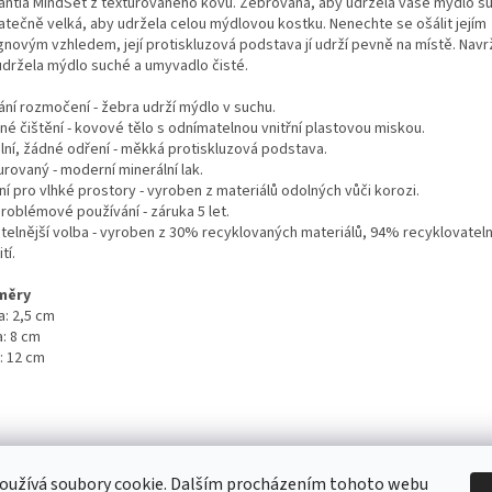
antia MindSet z texturovaného kovu. Žebrovaná, aby udržela vaše mýdlo s
atečně velká, aby udržela celou mýdlovou kostku. Nenechte se ošálit jejím
gnovým vzhledem, její protiskluzová podstava jí udrží pevně na místě. Navr
udržela mýdlo suché a umyvadlo čisté.
ání rozmočení - žebra udrží mýdlo v suchu.
né čištění - kovové tělo s odnímatelnou vnitřní plastovou miskou.
ilní, žádné odření - měkká protiskluzová podstava.
rovaný - moderní minerální lak.
ní pro vlhké prostory - vyroben z materiálů odolných vůči korozi.
roblémové používání - záruka 5 let.
itelnější volba - vyroben z 30% recyklovaných materiálů, 94% recyklovatel
tí.
měry
a: 2,5 cm
a: 8 cm
: 12 cm
 Obchodní podmínky
/ Ochrana osobních údajů
/ Reklamace
/ Výměna, vr
oužívá soubory cookie. Dalším procházením tohoto webu