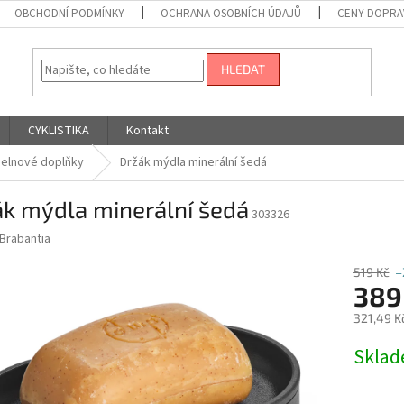
OBCHODNÍ PODMÍNKY
OCHRANA OSOBNÍCH ÚDAJŮ
CENY DOPRA
HLEDAT
CYKLISTIKA
Kontakt
elnové doplňky
Držák mýdla minerální šedá
ák mýdla minerální šedá
303326
Brabantia
519 Kč
–
389
321,49 K
Měrná
Skla
cena: