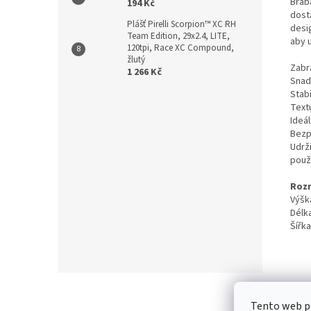
Brab
194 Kč
dost
Plášť Pirelli Scorpion™ XC RH
desi
Team Edition, 29x2.4, LITE,
aby 
120tpi, Race XC Compound,
žlutý
Zabr
1 266 Kč
Snad
Stab
Textu
Ideál
Bezp
Udrž
použi
Roz
Výšk
Délk
Šířka
Z
á
Kontakt
/
Tento web p
p