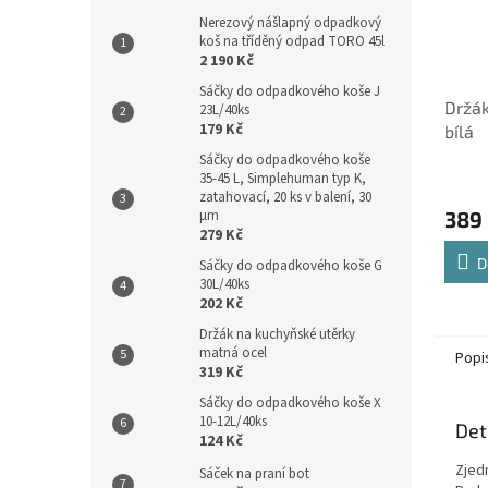
Nerezový nášlapný odpadkový
koš na tříděný odpad TORO 45l
2 190 Kč
Sáčky do odpadkového koše J
Držák
23L/40ks
179 Kč
bílá
Sáčky do odpadkového koše
35-45 L, Simplehuman typ K,
zatahovací, 20 ks v balení, 30
389
µm
279 Kč
D
Sáčky do odpadkového koše G
30L/40ks
202 Kč
Držák na kuchyňské utěrky
matná ocel
Popi
319 Kč
Sáčky do odpadkového koše X
10-12L/40ks
Det
124 Kč
Zjed
Sáček na praní bot