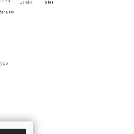
uché a
Záruka
:
5 let
žena tak,
ný po
ácení zboží