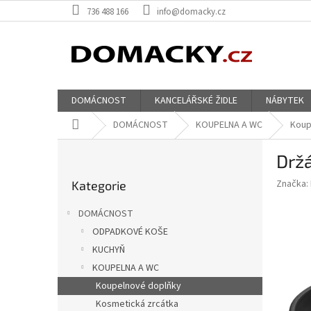
Přejít
736 488 166
info@domacky.cz
na
obsah
DOMÁCNOST
KANCELÁŘSKÉ ŽIDLE
NÁBYTEK
Domů
DOMÁCNOST
KOUPELNA A WC
Koup
P
Drž
o
Přeskočit
s
Značka:
Kategorie
kategorie
t
r
DOMÁCNOST
a
ODPADKOVÉ KOŠE
n
KUCHYŇ
n
í
KOUPELNA A WC
p
Koupelnové doplňky
a
Kosmetická zrcátka