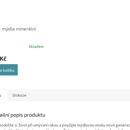
 mýdla minerální
Skladem
 Kč
o košíku
s
Diskuze
ailní popis produktu
nodušte si život při umývaní rukou a použijte mýdlovou misku nové genera