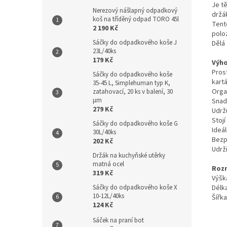
Je tě
Nerezový nášlapný odpadkový
držá
koš na tříděný odpad TORO 45l
Tent
2 190 Kč
poloz
Sáčky do odpadkového koše J
Dělá 
23L/40ks
179 Kč
Výho
Pros
Sáčky do odpadkového koše
kart
35-45 L, Simplehuman typ K,
Orga
zatahovací, 20 ks v balení, 30
µm
Snadn
279 Kč
Udržu
Stojí
Sáčky do odpadkového koše G
Ideál
30L/40ks
Bezp
202 Kč
Udrži
Držák na kuchyňské utěrky
matná ocel
Roz
319 Kč
Výšk
Délka
Sáčky do odpadkového koše X
10-12L/40ks
Šířka
124 Kč
Sáček na praní bot