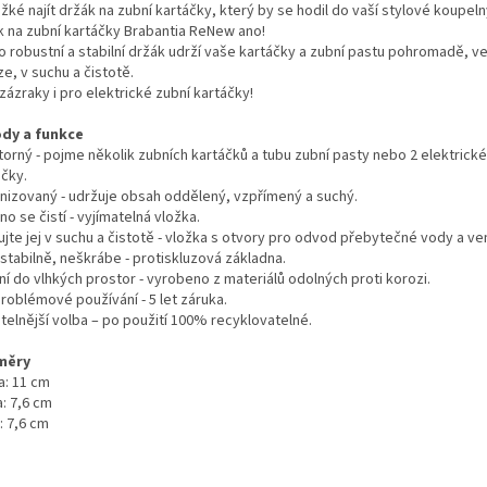
žké najít držák na zubní kartáčky, který by se hodil do vaší stylové koupeln
k na zubní kartáčky Brabantia ReNew ano!
o robustní a stabilní držák udrží vaše kartáčky a zubní pastu pohromadě, ve
e, v suchu a čistotě.
zázraky i pro elektrické zubní kartáčky!
dy a funkce
torný - pojme několik zubních kartáčků a tubu zubní pasty nebo 2 elektrické
áčky.
nizovaný - udržuje obsah oddělený, vzpřímený a suchý.
o se čistí - vyjímatelná vložka.
jte jej v suchu a čistotě - vložka s otvory pro odvod přebytečné vody a vent
 stabilně, neškrábe - protiskluzová základna.
ní do vlhkých prostor - vyrobeno z materiálů odolných proti korozi.
roblémové používání - 5 let záruka.
telnější volba – po použití 100% recyklovatelné.
měry
a: 11 cm
: 7,6 cm
: 7,6 cm