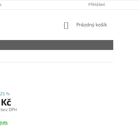
VY
Přihlášení
NÁKUPNÍ
Prázdný košík
KOŠÍK
25 %
 Kč
č bez DPH
dem