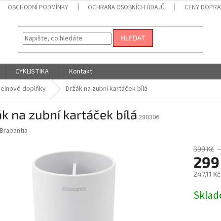
OBCHODNÍ PODMÍNKY
OCHRANA OSOBNÍCH ÚDAJŮ
CENY DOPRA
HLEDAT
CYKLISTIKA
Kontakt
elnové doplňky
Držák na zubní kartáček bílá
k na zubní kartáček bílá
280306
Brabantia
399 Kč
–
299
247,11 K
Měrná
Skla
cena: