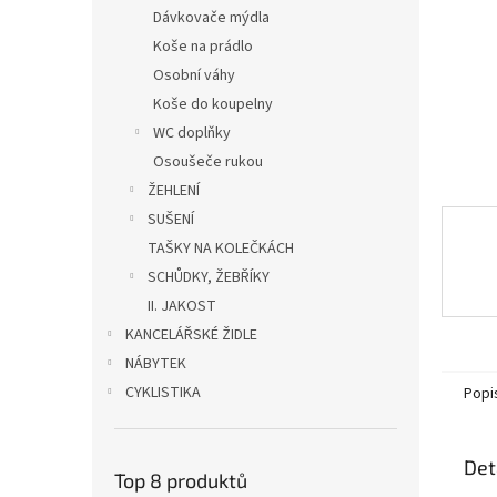
n
Dávkovače mýdla
e
Koše na prádlo
l
Osobní váhy
Koše do koupelny
WC doplňky
Osoušeče rukou
ŽEHLENÍ
SUŠENÍ
TAŠKY NA KOLEČKÁCH
SCHŮDKY, ŽEBŘÍKY
II. JAKOST
KANCELÁŘSKÉ ŽIDLE
NÁBYTEK
CYKLISTIKA
Popi
Det
Top 8 produktů