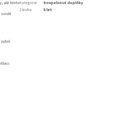
y, ale tento
Kategorie
:
Koupelnové doplňky
Záruka
:
5 let
 svislé
 zubní
ilaci.