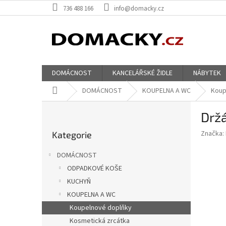
Přejít
736 488 166
info@domacky.cz
na
obsah
DOMÁCNOST
KANCELÁŘSKÉ ŽIDLE
NÁBYTEK
Domů
DOMÁCNOST
KOUPELNA A WC
Koup
P
Držá
o
Přeskočit
s
Značka:
Kategorie
kategorie
t
r
DOMÁCNOST
a
ODPADKOVÉ KOŠE
n
KUCHYŇ
n
í
KOUPELNA A WC
p
Koupelnové doplňky
a
Kosmetická zrcátka