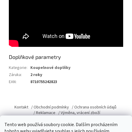
Doplňkové parametry
Kategorie
:
Koupelnové doplňky
Záruka
:
2 roky
EAN
:
8710755242823
Z
á
Kontakt
/ Obchodní podmínky
/ Ochrana osobních údajů
p
/ Reklamace
/ Výměna, vrácení zboží
a
Tento web používá soubory cookie. Dalším procházením
t
tohoto webu vyjadřujete souhlas s jejich používáním.
í