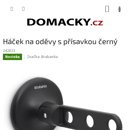
Přejít
NÁKUP
na
obsah
KOŠÍK
Háček na oděvy s přísavkou černý
242823
Značka:
Brabantia
Novinka