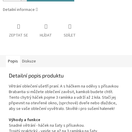
Detailní informace
ZEPTAT SE
HLÍDAT
SDÍLET
Popis
Diskuze
Detailní popis produktu
Větrání oblečení ušetří praní. A s háčkem na oděvy s přísavkou
Brabantia si můžete oblečení zavěsit, kamkoli budete chtít.
Tento chytrý háček pojme 3 ramínka a udrží až 2 kila. Stačí jej
připevnit na otevřené okno, (sprchové) dveře nebo dlaždice,
aby se vaše oblečení vyvětralo. Skvělé i pro sušení halenek!
Výhody a funkce
Snadné větrání - háček na šaty s přísavkou.
Trojitý praktický - vejde se až na 3 ramínka na šaty.