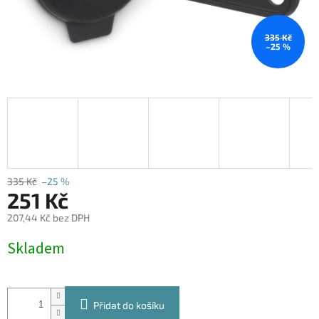
335 Kč
–25 %
335 Kč
–25 %
251 Kč
207,44 Kč bez DPH
Měrná
Skladem
cena:
Přidat do košíku