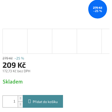
279 Kč
–25 %
279 Kč
–25 %
209 Kč
172,73 Kč bez DPH
Měrná
Skladem
cena:
Přidat do košíku