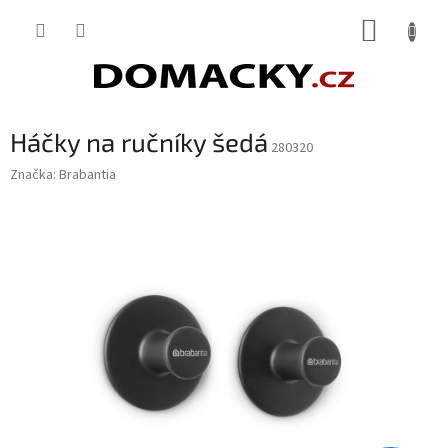
Přejít
NÁKUP
na
obsah
KOŠÍK
Háčky na ručníky šedá
280320
Značka:
Brabantia