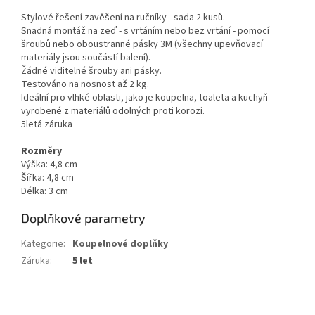
Stylové řešení zavěšení na ručníky - sada 2 kusů.
Snadná montáž na zeď - s vrtáním nebo bez vrtání - pomocí
šroubů nebo oboustranné pásky 3M (všechny upevňovací
materiály jsou součástí balení).
Žádné viditelné šrouby ani pásky.
Testováno na nosnost až 2 kg.
Ideální pro vlhké oblasti, jako je koupelna, toaleta a kuchyň -
vyrobené z materiálů odolných proti korozi.
5letá záruka
Rozměry
Výška: 4,8 cm
Šířka: 4,8 cm
Délka: 3 cm
Doplňkové parametry
Kategorie
:
Koupelnové doplňky
Záruka
:
5 let
Z