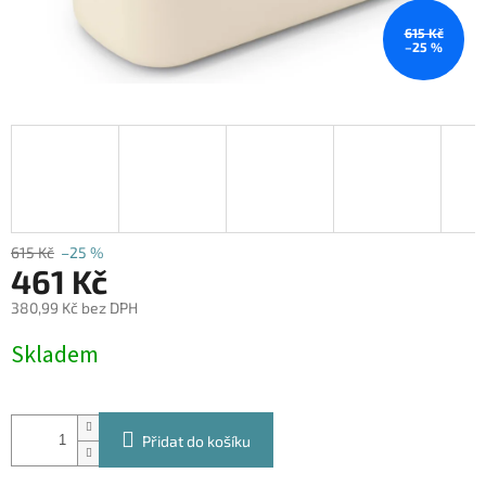
615 Kč
–25 %
615 Kč
–25 %
461 Kč
380,99 Kč bez DPH
Měrná
Skladem
cena:
Přidat do košíku