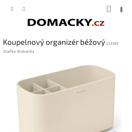
Přejít
NÁKUP
na
obsah
KOŠÍK
Koupelnový organizér béžový
223365
Značka:
Brabantia