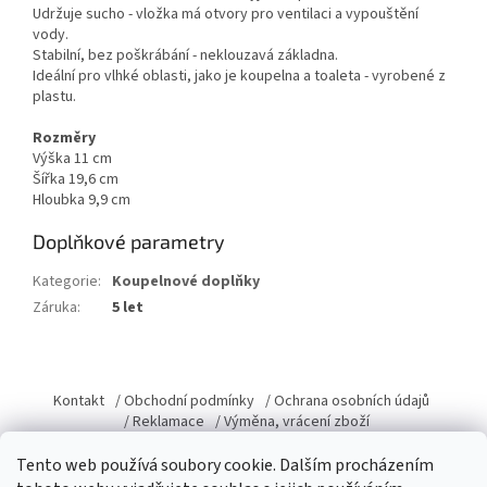
Udržuje sucho - vložka má otvory pro ventilaci a vypouštění
vody.
Stabilní, bez poškrábání - neklouzavá základna.
Ideální pro vlhké oblasti, jako je koupelna a toaleta - vyrobené z
plastu.
Rozměry
Výška 11 cm
Šířka 19,6 cm
Hloubka 9,9 cm
Doplňkové parametry
Kategorie
:
Koupelnové doplňky
Záruka
:
5 let
Z
á
Kontakt
/ Obchodní podmínky
/ Ochrana osobních údajů
p
/ Reklamace
/ Výměna, vrácení zboží
a
Tento web používá soubory cookie. Dalším procházením
t