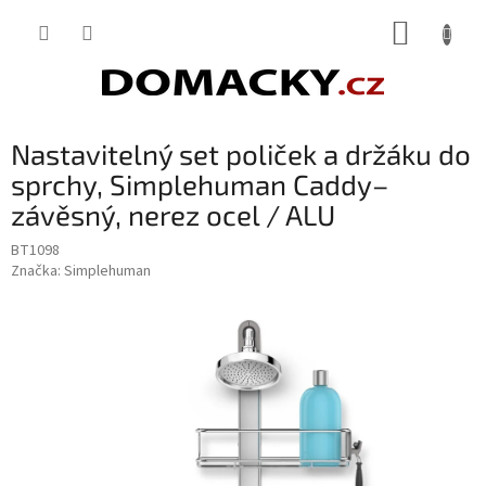
Přejít
NÁKUP
na
obsah
KOŠÍK
Nastavitelný set poliček a držáku do
sprchy, Simplehuman Caddy–
závěsný, nerez ocel / ALU
BT1098
Značka:
Simplehuman