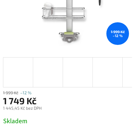
1 999 Kč
–12 %
1 999 Kč
–12 %
1 749 Kč
1 445,45 Kč bez DPH
Měrná
Skladem
cena: