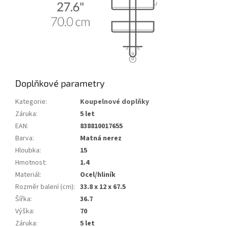
Doplňkové parametry
Kategorie
:
Koupelnové doplňky
Záruka
:
5 let
EAN
:
838810017655
Barva
:
Matná nerez
Hloubka
:
15
Hmotnost
:
1.4
Materiál
:
Ocel/hliník
Rozměr balení (cm)
:
33.8 x 12 x 67.5
Šířka
:
36.7
Výška
:
70
Záruka
:
5 let