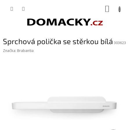
Přejít
NÁKUP
na
obsah
KOŠÍK
Sprchová polička se stěrkou bílá
303623
Značka:
Brabantia