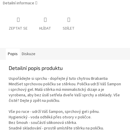
Detailní informace
ZEPTAT SE
HLÍDAT
SDÍLET
Popis
Diskuze
Detailní popis produktu
Uspořádejte si sprchu - dopřejte jí tuto chytrou Brabantia
MindSet sprchovou poličku se stěrkou. Polička udrží Váš šampon
i sprchový gel. Malá stěrka má minimalistický dizajn a je
vyrobena, aby bez úsilí setřela dveře Vaší sprchy a obklady. Vše
čisté? Dejte ji zpět na poličku.
Vše po ruce - udrží Váš šampon, sprchový gel i pěnu.
Hygienický - voda odtéká přes otvory v poličce.
Bez šmouh - součástí silikonová stěrka.
Snadné skladování - prostě umístěte stěrku na poličku.