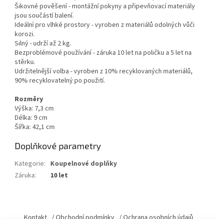
Šikovné pověšení - montážní pokyny a připevňovací materiály
jsou součástí balení.
Ideální pro vlhké prostory - vyroben z materiálů odolných vůči
korozi.
Silný - udrží až 2 kg.
Bezproblémové používání - záruka 10 let na poličku a 5 let na
stěrku.
Udržitelnější volba - vyroben z 10% recyklovaných materiálů,
90% recyklovatelný po použití.
Rozměry
Výška: 7,3 cm
Délka: 9 cm
Šířka: 42,1 cm
Doplňkové parametry
Kategorie
:
Koupelnové doplňky
Záruka
:
10 let
Z
á
Kontakt
/ Obchodní podmínky
/ Ochrana osobních údajů