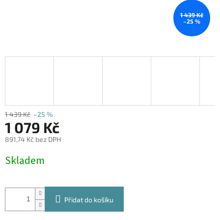
1 439 Kč
–25 %
1 439 Kč
–25 %
1 079 Kč
891,74 Kč bez DPH
Měrná
Skladem
cena:
Přidat do košíku