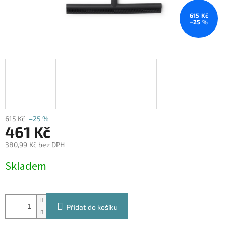
615 Kč
–25 %
615 Kč
–25 %
461 Kč
380,99 Kč bez DPH
Měrná
Skladem
cena:
Přidat do košíku