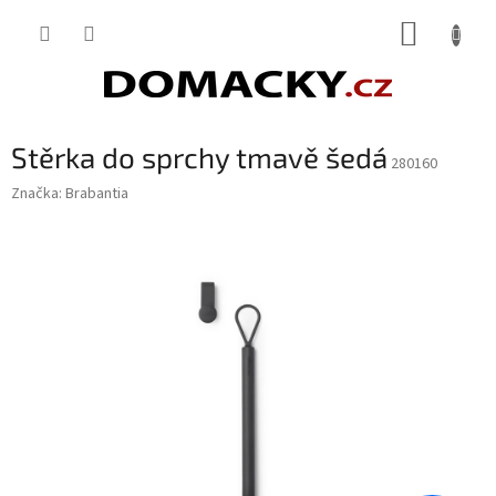
Přejít
NÁKUP
na
obsah
KOŠÍK
Stěrka do sprchy tmavě šedá
280160
Značka:
Brabantia