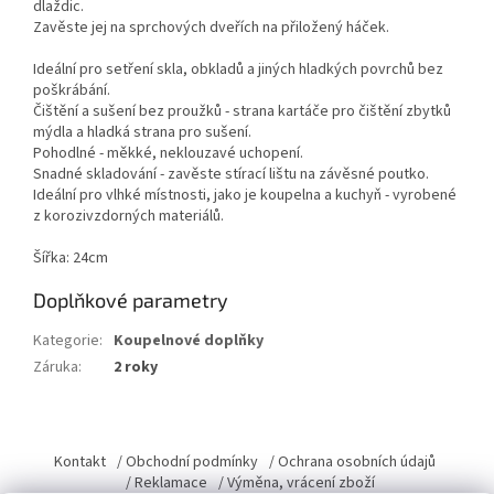
dlaždic.
Zavěste jej na sprchových dveřích na přiložený háček.
Ideální pro setření skla, obkladů a jiných hladkých povrchů bez
poškrábání.
Čištění a sušení bez proužků - strana kartáče pro čištění zbytků
mýdla a hladká strana pro sušení.
Pohodlné - měkké, neklouzavé uchopení.
Snadné skladování - zavěste stírací lištu na závěsné poutko.
Ideální pro vlhké místnosti, jako je koupelna a kuchyň - vyrobené
z korozivzdorných materiálů.
Šířka: 24cm
Doplňkové parametry
Kategorie
:
Koupelnové doplňky
Záruka
:
2 roky
Z
á
Kontakt
/ Obchodní podmínky
/ Ochrana osobních údajů
p
/ Reklamace
/ Výměna, vrácení zboží